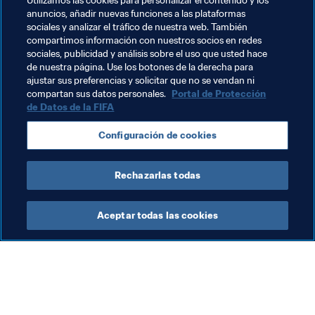
Utilizamos las cookies para personalizar el contenido y los
Los Torneos Olímpicos Juveniles de Fútsal 
anuncios, añadir nuevas funciones a las plataformas
Masculino y Femenino Buenos Aires 2018 se 
sociales y analizar el tráfico de nuestra web. También
disputarán entre el 7 y el 18 de octubre
compartimos información con nuestros socios en redes
sociales, publicidad y análisis sobre el uso que usted hace
Competirán 10 países por especialidad. El sorteo se 
de nuestra página. Use los botones de la derecha para
realizará el 24 de agosto en Buenos Aires
ajustar sus preferencias y solicitar que no se vendan ni
Puedes ver el 
calendario de partidos aquí
compartan sus datos personales.
Portal de Protección
de Datos de la FIFA
Configuración de cookies
Documentos Relacionados
Rechazarlas todas
Aceptar todas las cookies
La labor de la FIFA
Visite también