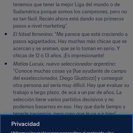
tenemos que tener la mejor Liga del mundo o de 
Sudamérica porque somos los campeones, pero no 
es tan fácil. Recién ahora está dando sus primeros 
pasos a nivel marketing”.
El fútsal femenino
: “Me parece que está creciendo a 
pasos agigantados. Hay muchas más chicas que se 
acercan y se animan, que se lo toman en serio. Y 
chicas de 12 ó 13 años. ¡Es impresionante!
Matías Lucuix, nuevo seleccionador argentino
: 
“Conoce muchas cosas ya [fue ayudante de campo 
del exseleccionador, Diego Giustozzi] y conseguir 
otra persona así sería muy difícil. Hay que evaluar su 
trabajo a largo plazo, de acá a un par de años. La 
selección tiene varios partidos decisivos y no 
podemos basarnos en eso. Hay que darle tiempo y 
tenerle paciencia, pero creo que le va a ir bien”.
¿Sabías que…?
Privacidad