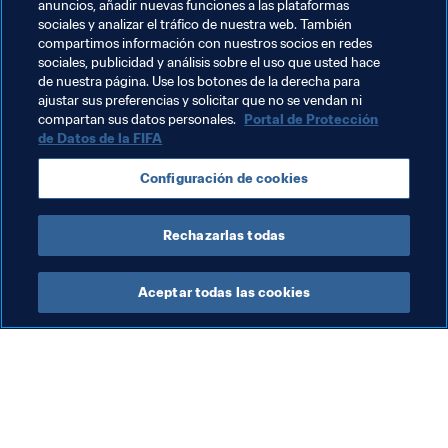
anuncios, añadir nuevas funciones a las plataformas
Egipto es el primer equipo en remontar una 
sociales y analizar el tráfico de nuestra web. También
desventaja de tres goles y lograr la victoria en el 
compartimos información con nuestros socios en redes
toreo.
sociales, publicidad y análisis sobre el uso que usted hace
de nuestra página. Use los botones de la derecha para
El dato
ajustar sus preferencias y solicitar que no se vendan ni
compartan sus datos personales.
Portal de Protección
5
. Tras anotar 4 goles ante Argentina, Talaat Mohamed 
de Datos de la FIFA
terminó con 5. El goleador de Egipto, sin embargo, 
resultó Elsayed Belal, con 7.
Configuración de cookies
Rechazarlas todas
Aceptar todas las cookies
La labor de la FIFA
Visite también