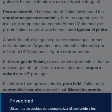
goles de Ezequiel Ramírez y uno de Agustín Raggiati.
Pero se durmió
. El descuento de Talaat Mohamed fue 
una alarma que no escuchó
, y terminó pagando en el 
inicio del complemento cuando Ahmed Mohamed y el 
propio Talaat encontraron huecos para 
igualar el pleito
.
A partir de ahí, el juego se pareció más a aquel primer 
enfrentamiento: Argentina iba y chocaba, alentada por 
más de 4.000 personas. Egipto contraatacaba.
El 
tercer
gol de Talaat,
 con un remate predecible,  fue un 
mazazo que obligó al local a arriesga con el 
arquero 
volante
 con 8’ por jugar.
El anfitrión tuvo oportunidades, 
pero falló
. Talaat no y 
sentenció el asunto
 sobre el final. 
Merecido premio
para un equipo que no se resignó.
Privacidad
¿Sabías que…?
Utilizamos las cookies para personalizar el contenido y los