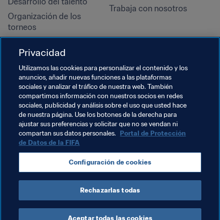
Desarrollo del talento
Trabaja con nosotros
Organización de los 
torneos
Sostenibilidad
Privacidad
Derechos humanos y lucha 
contra la discriminación
Utilizamos las cookies para personalizar el contenido y los
anuncios, añadir nuevas funciones a las plataformas
Salud y atención médica
sociales y analizar el tráfico de nuestra web. También
Iniciativas educativas
compartimos información con nuestros socios en redes
sociales, publicidad y análisis sobre el uso que usted hace
de nuestra página. Use los botones de la derecha para
ajustar sus preferencias y solicitar que no se vendan ni
compartan sus datos personales.
Portal de Protección
de Datos de la FIFA
Configuración de cookies
Rechazarlas todas
TÉRMINOS DE SERVICIO
PORTAL DE PROTECCIÓN DE DATOS DE LA FIFA
DESCÁRGALO
CONFIGURACIÓN DE COOKIES
Copyright © 1994 - 2025 FIFA. Reservados todos los derechos.
Aceptar todas las cookies