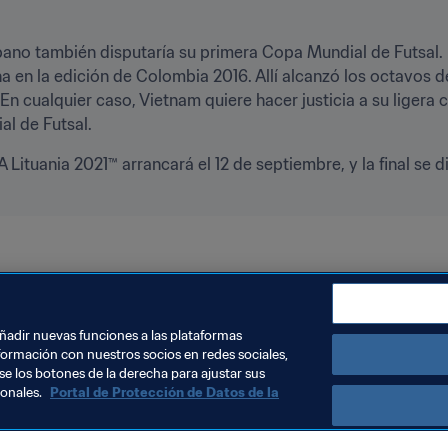
íbano también disputaría su primera Copa Mundial de Futsal. 
a en la edición de Colombia 2016. Allí alcanzó los octavos d
 En cualquier caso, Vietnam quiere hacer justicia a su ligera c
l de Futsal.
 Lituania 2021™ arrancará el 12 de septiembre, y la final se d
 Lituania 2021™
Iraq
Thailand
Vietnam
Lebanon
añadir nuevas funciones a las plataformas
formación con nuestros socios en redes sociales,
se los botones de la derecha para ajustar sus
sonales.
Portal de Protección de Datos de la