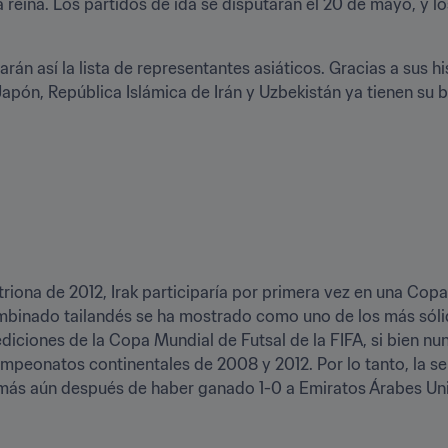
 reina. Los partidos de ida se disputarán el 20 de mayo, y lo
n así la lista de representantes asiáticos. Gracias a sus his
ón, República Islámica de Irán y Uzbekistán ya tienen su bill
itriona de 2012, Irak participaría por primera vez en una Copa
ombinado tailandés se ha mostrado como uno de los más sólid
ediciones de la Copa Mundial de Futsal de la FIFA, si bien nun
 campeonatos continentales de 2008 y 2012. Por lo tanto, la se
, más aún después de haber ganado 1-0 a Emiratos Árabes Uni