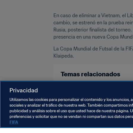
En caso de eliminar a Vietnam, el L
cambio, se estrenó en la prueba rein
Rusia, posterior finalista del torneo.
presencia en una nueva Copa Mundia
La Copa Mundial de Futsal de la FIFA
Klaipeda.
Temas relacionados
Copa Mundial de Futsal de la FIFA
Privacidad
Utilizamos las cookies para personalizar el contenido y los anuncios, 
sociales y analizar el tráfico de nuestra web. También compartimos in
publicidad y análisis sobre el uso que usted hace de nuestra página. U
preferencias y solicitar que no se vendan ni compartan sus datos per
FIFA