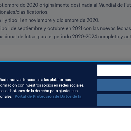
ptiembre de 2020 originalmente destinada al Mundial de Futs
onales/clasificatorios.
 I y tipo II en noviembre y diciembre de 2020.
tipo I de septiembre y octubre en 2021 con las nuevas fechas
nacional de futsal para el periodo 2020-2024 completo y act
 Lituania 2021™
añadir nuevas funciones a las plataformas
formación con nuestros socios en redes sociales,
se los botones de la derecha para ajustar sus
sonales.
Portal de Protección de Datos de la