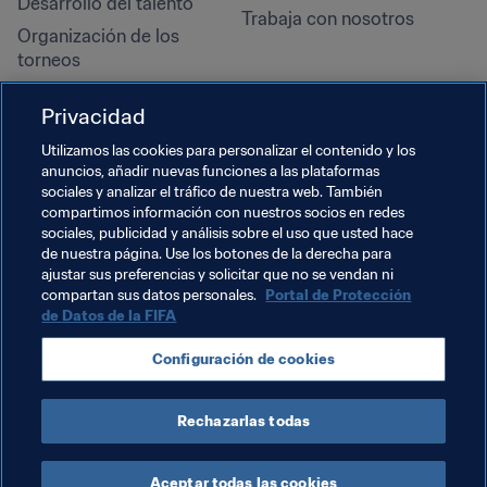
Desarrollo del talento
Trabaja con nosotros
Organización de los 
torneos
Sostenibilidad
Privacidad
Derechos humanos y lucha 
contra la discriminación
Utilizamos las cookies para personalizar el contenido y los
anuncios, añadir nuevas funciones a las plataformas
Salud y atención médica
sociales y analizar el tráfico de nuestra web. También
Iniciativas educativas
compartimos información con nuestros socios en redes
sociales, publicidad y análisis sobre el uso que usted hace
de nuestra página. Use los botones de la derecha para
ajustar sus preferencias y solicitar que no se vendan ni
compartan sus datos personales.
Portal de Protección
de Datos de la FIFA
Configuración de cookies
Rechazarlas todas
TÉRMINOS DE SERVICIO
PORTAL DE PROTECCIÓN DE DATOS DE LA FIFA
DESCÁRGALO
CONFIGURACIÓN DE COOKIES
Copyright © 1994 - 2025 FIFA. Reservados todos los derechos.
Aceptar todas las cookies