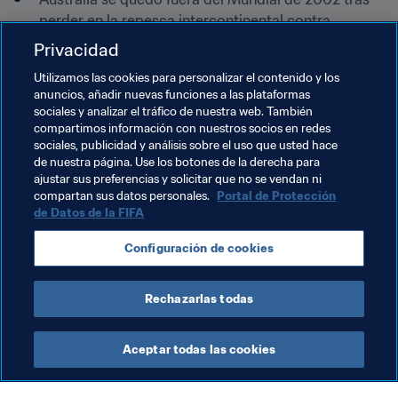
perder en la repesca intercontinental contra 
Uruguay, a finales de 2001.
Privacidad
Los Socceroos se tomaron la revancha ante la 
Utilizamos las cookies para personalizar el contenido y los
Celeste cuatro años después, poniendo fin a su 
anuncios, añadir nuevas funciones a las plataformas
sequía mundialista.
sociales y analizar el tráfico de nuestra web. También
compartimos información con nuestros socios en redes
Ocho de los jugadores australianos que ganaron a 
sociales, publicidad y análisis sobre el uso que usted hace
Francia formaban parte del equipo que acudió a 
de nuestra página. Use los botones de la derecha para
Alemania 2006.*
ajustar sus preferencias y solicitar que no se vendan ni
compartan sus datos personales.
Portal de Protección
de Datos de la FIFA
Temas relacionados
Configuración de cookies
Australia
AFC
Rechazarlas todas
Aceptar todas las cookies