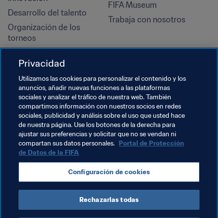
FIFA Museum
Desarrollo del talento
Trabaja con nosotros
Organización de los 
torneos
Sostenibilidad
Privacidad
Derechos humanos y lucha 
contra la discriminación
Utilizamos las cookies para personalizar el contenido y los
anuncios, añadir nuevas funciones a las plataformas
Salud y atención médica
sociales y analizar el tráfico de nuestra web. También
Iniciativas educativas
compartimos información con nuestros socios en redes
sociales, publicidad y análisis sobre el uso que usted hace
de nuestra página. Use los botones de la derecha para
ajustar sus preferencias y solicitar que no se vendan ni
compartan sus datos personales.
Portal de Protección
de Datos de la FIFA
Configuración de cookies
Rechazarlas todas
TÉRMINOS DE SERVICIO
PORTAL DE PROTECCIÓN DE DATOS DE LA FIFA
DESCÁRGALO
CONFIGURACIÓN DE COOKIES