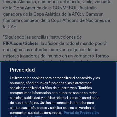
fuerzas Alemania, campeona del mundo; Chile, vencedor 
de la Copa América de la CONMEBOL; Australia, 
ganadora de la Copa Asiática de la AFC; y Camerún, 
flamante campeón de la Copa Africana de Naciones de 
la CAF.
"Siguiendo las sencillas instrucciones de 
FIFA.com/tickets
, la afición de todo el mundo podrá 
conseguir sus entradas para ver a algunos de los 
mejores jugadores del mundo en un verdadero Torneo 
de los Campeones. Gracias al formato elegido, cada 
encuentro promete ser decisivo", declaró Falk Eller, jefe 
Privacidad
de Gestión de Entradas de la FIFA.
Utilizamos las cookies para personalizar el contenido y los
anuncios, añadir nuevas funciones a las plataformas
La venta de entradas para la Copa FIFA 
sociales y analizar el tráfico de nuestra web. También
Confederaciones comenzó en noviembre de 2016 y la 
compartimos información con nuestros socios en redes
mayor demanda ha sido de la afición rusa, seguida de la 
sociales, publicidad y análisis sobre el uso que usted hace
de nuestra página. Use los botones de la derecha para
chilena.
ajustar sus preferencias y solicitar que no se vendan ni
compartan sus datos personales.
Portal de Protección