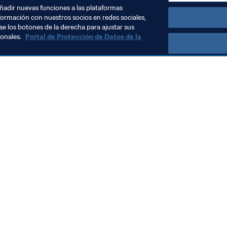
añadir nuevas funciones a las plataformas
formación con nuestros socios en redes sociales,
se los botones de la derecha para ajustar sus
sonales.
Portal de Protección de Datos de la
Visite también
Todos los temas y las noticias relacionadas con FIFA
Reportes y documentos
Fundación FIFA
FIFA Museum
Trabaja con nosotros