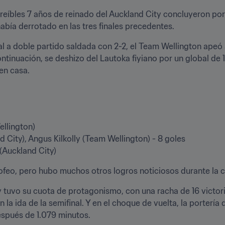
creíbles 7 años de reinado del Auckland City concluyeron por
abía derrotado en las tres finales precedentes.
l a doble partido saldada con 2-2, el Team Wellington apeó a
tinuación, se deshizo del Lautoka fiyiano por un global de 10-
 en casa.
llington)

City), Angus Kilkolly (Team Wellington) - 8 goles

(Auckland City)
rofeo, pero hubo muchos otros logros noticiosos durante la 
 tuvo su cuota de protagonismo, con una racha de 16 victoria
la ida de la semifinal. Y en el choque de vuelta, la portería
después de 1.079 minutos.