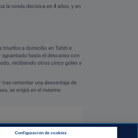
a la ronda decisiva en 4 años, y en 
riunfos a domicilio en Tahití e 
er aguantado hasta el descanso con 
odo, recibiendo otros cinco goles y 
r tras remontar una desventaja de 
aso, se erigió en el máximo 
Configuración de cookies