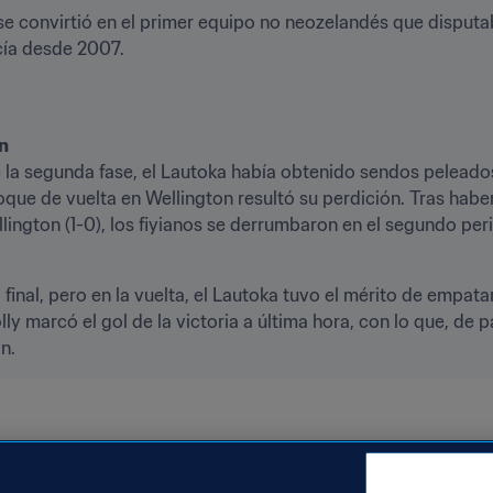
 se convirtió en el primer equipo no neozelandés que disputab
acía desde 2007.
on
 la segunda fase, el Lautoka había obtenido sendos peleados t
choque de vuelta en Wellington resultó su perdición. Tras hab
ington (1-0), los fiyianos se derrumbaron en el segundo peri
final, pero en la vuelta, el Lautoka tuvo el mérito de empata
ly marcó el gol de la victoria a última hora, con lo que, de p
n.
New Caledonia
Samoa
Solomon Islands
Tonga