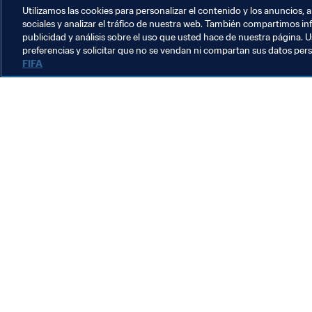
Utilizamos las cookies para personalizar el contenido y los anuncios, 
sociales y analizar el tráfico de nuestra web. También compartimos in
publicidad y análisis sobre el uso que usted hace de nuestra página. U
preferencias y solicitar que no se vendan ni compartan sus datos per
FIFA
La labor de la FIFA
Legal
Sistema de traspasos
Fútbol femenino
Promoción del fútbol
Innovación
Desarrollo del talento
Organización de los torneos
Sostenibilidad