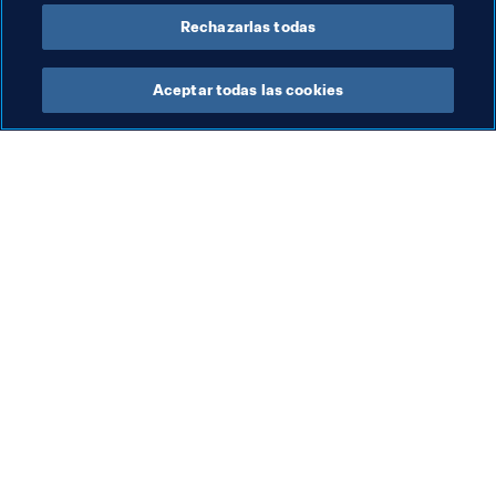
Rechazarlas todas
Aceptar todas las cookies
La labor de la FIFA
Visite también
Legal
Todos los temas y las 
noticias relacionadas con 
Sistema de traspasos
FIFA
Fútbol femenino
Reportes y documentos
Promoción del fútbol
Fundación FIFA
Innovación
FIFA Museum
Desarrollo del talento
Trabaja con nosotros
Organización de los 
torneos