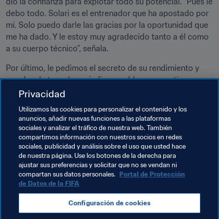
dio la confianza para explotar todo su potencial. “Pues le 
debo todo. Solari es el entrenador que ha apostado por 
mí. Solo puedo darle las gracias por la oportunidad que 
me ha dado. Y le estoy muy agradecido tanto a él como 
a su cuerpo técnico”, señala.
Por último, le pedimos el secreto de su rendimiento y 
nos devela tres claves indispensables en su rutina: 
“Alimentarse lo mejor posible, el descanso y luego el 
Privacidad
trabajo personal complementario fuera del equipo que 
Utilizamos las cookies para personalizar el contenido y los
te ayuda a estar mejor y a prevenir lesiones”.
anuncios, añadir nuevas funciones a las plataformas
sociales y analizar el tráfico de nuestra web. También
Tomen nota. La saga continúa.
compartimos información con nuestros socios en redes
sociales, publicidad y análisis sobre el uso que usted hace
de nuestra página. Use los botones de la derecha para
ajustar sus preferencias y solicitar que no se vendan ni
compartan sus datos personales.
Portal de Protección
de Datos de la FIFA
Temas relacionados
Configuración de cookies
Competiciones