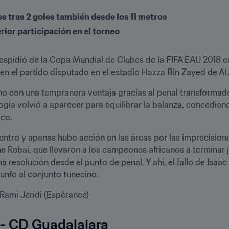
es tras 2 goles también desde los 11 metros
ior participación en el torneo
espidió de la Copa Mundial de Clubes de la FIFA EAU 2018 co
n el partido disputado en el estadio Hazza Bin Zayed de Al 
o con una tempranera ventaja gracias al penal transformado 
ogía volvió a aparecer para equilibrar la balanza, concedien
co.
entro y apenas hubo acción en las áreas por las imprecisiones
e Rebai, que llevaron a los campeones africanos a terminar j
 resolución desde el punto de penal. Y ahí, el fallo de Isaac B
unfo al conjunto tunecino.
 Rami Jeridi (Espérance)
- CD Guadalajara