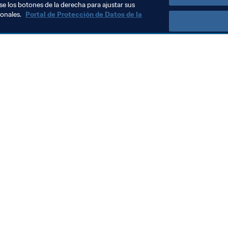
se los botones de la derecha para ajustar sus
sonales.
Portal de Protección de Datos de la
Visite también
Todos los temas y las noticias relacionadas con FIFA
Reportes y documentos
Fundación FIFA
FIFA Museum
Trabaja con nosotros