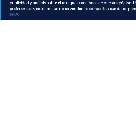
publicidad y análisis sobre el uso que usted hace de nuestra página. U
preferencias y solicitar que no se vendan ni compartan sus datos per
FIFA
La labor de la FIFA
Legal
Sistema de traspasos
Fútbol femenino
Promoción del fútbol
Innovación
Desarrollo del talento
Organización de los torneos
Sostenibilidad
Derechos humanos y lucha contra la discriminación
Salud y atención médica