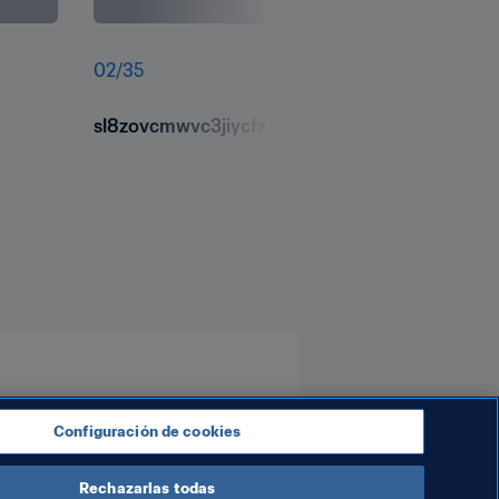
02
/
35
sl8zovcmwvc3jiycfxse.jpg
Configuración de cookies
Rechazarlas todas