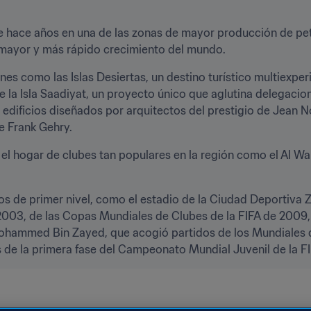
e hace años en una de las zonas de mayor producción de petr
e mayor y más rápido crecimiento del mundo.
nes como las Islas Desiertas, un destino turístico multiexpe
l de la Isla Saadiyat, un proyecto único que aglutina delegaci
dificios diseñados por arquitectos del prestigio de Jean No
e Frank Gehry.
l hogar de clubes tan populares en la región como el Al Wahda
s de primer nivel, como el estadio de la Ciudad Deportiva Z
003, de las Copas Mundiales de Clubes de la FIFA de 2009, 
Mohammed Bin Zayed, que acogió partidos de los Mundiales d
 de la primera fase del Campeonato Mundial Juvenil de la F