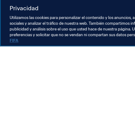
Competiciones
Privacidad
Utilizamos las cookies para personalizar el contenido y los anuncios, 
sociales y analizar el tráfico de nuestra web. También compartimos in
publicidad y análisis sobre el uso que usted hace de nuestra página. U
preferencias y solicitar que no se vendan ni compartan sus datos per
FIFA
La labor de la FIFA
Legal
Sistema de traspasos
Fútbol femenino
Promoción del fútbol
Innovación
Desarrollo del talento
Organización de los torneos