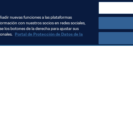
añadir nuevas funciones a las plataformas
formación con nuestros socios en redes sociales,
se los botones de la derecha para ajustar sus
sonales.
Portal de Protección de Datos de la
Visite también
Todos los temas y las noticias relacionadas con FIFA
Reportes y documentos
Fundación FIFA
FIFA Museum
Trabaja con nosotros