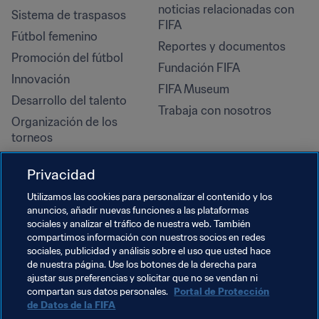
noticias relacionadas con 
Sistema de traspasos
FIFA
Fútbol femenino
Reportes y documentos
Promoción del fútbol
Fundación FIFA
Innovación
FIFA Museum
Desarrollo del talento
Trabaja con nosotros
Organización de los 
torneos
Sostenibilidad
Privacidad
Derechos humanos y lucha 
contra la discriminación
Utilizamos las cookies para personalizar el contenido y los
anuncios, añadir nuevas funciones a las plataformas
Salud y atención médica
sociales y analizar el tráfico de nuestra web. También
Iniciativas educativas
compartimos información con nuestros socios en redes
sociales, publicidad y análisis sobre el uso que usted hace
de nuestra página. Use los botones de la derecha para
ajustar sus preferencias y solicitar que no se vendan ni
compartan sus datos personales.
Portal de Protección
de Datos de la FIFA