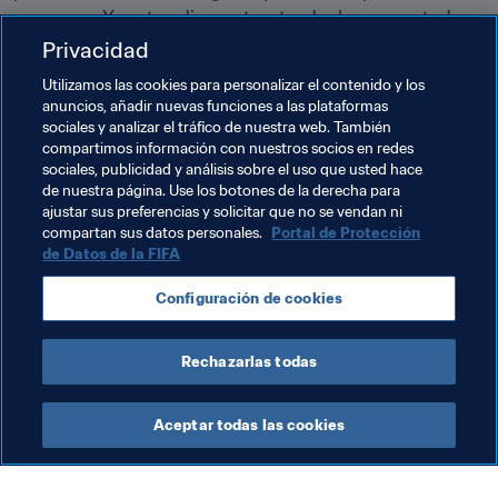
progresar. Yo estoy dispuesta a tender la mano a todas 
las que quieran dedicarse a trabajar en los banquillos”.
Privacidad
Utilizamos las cookies para personalizar el contenido y los
Todas las miradas estarán puestas en Chan Yuen y en el 
anuncios, añadir nuevas funciones a las plataformas
Eastern durante las seis jornadas de la fase de grupos de 
sociales y analizar el tráfico de nuestra web. También
la Liga de Campeones de 2017. Y sean cuales sean los 
compartimos información con nuestros socios en redes
resultados sobre el campo, esta entrenadora ya se ha 
sociales, publicidad y análisis sobre el uso que usted hace
de nuestra página. Use los botones de la derecha para
adjudicado su propia victoria, por el hecho de estar ahí.
ajustar sus preferencias y solicitar que no se vendan ni
compartan sus datos personales.
Portal de Protección
de Datos de la FIFA
Temas relacionados
Configuración de cookies
Hong Kong, China
AFC
Rechazarlas todas
Aceptar todas las cookies