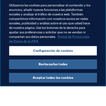
Al Duhail SC, anfitrión del torneo, se adjudicó el Premio 
Utilizamos las cookies para personalizar el contenido y los
Fair Play de la FIFA. El conjunto catarí disputó dos 
anuncios, añadir nuevas funciones a las plataformas
partidos, ya que la primera eliminatoria contra el 
sociales y analizar el tráfico de nuestra web. También
Auckland City se suspendió y se le otorgó el triunfo por 
compartimos información con nuestros socios en redes
sociales, publicidad y análisis sobre el uso que usted hace
3-0. En la segunda ronda, el equipo de Sabri Lamouchi 
de nuestra página. Use los botones de la derecha para
cayó 0-1 ante el Al Ahly, que acabó colgándose el 
ajustar sus preferencias y solicitar que no se vendan ni
bronce. Tres días después, el Al Duhail se aseguró la 
compartan sus datos personales.
Portal de Protección
quinta plaza gracias a su victoria por 1-3 sobre Ulsan 
de Datos de la FIFA
Hyundai FC.
Configuración de cookies
Rechazarlas todas
Aceptar todas las cookies