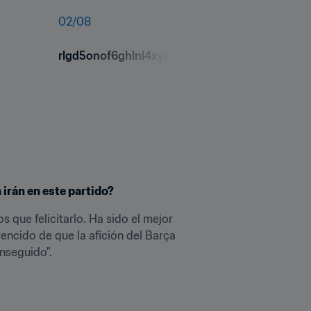
02
/
08
rlgd5onof6ghlnl4xy2c.jpg
 irán en este partido?
 que felicitarlo. Ha sido el mejor 
encido de que la afición del Barça 
onseguido".