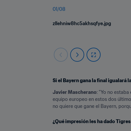
01
/
08
zllehniw8hc5akhsqfye.jpg
Si el Bayern gana la final igualará
Javier Mascherano
: "Yo no estaba 
equipo europeo en estos dos últimos 
no quiere que gane el Bayern, porque
¿Qué impresión les ha dado Tigres