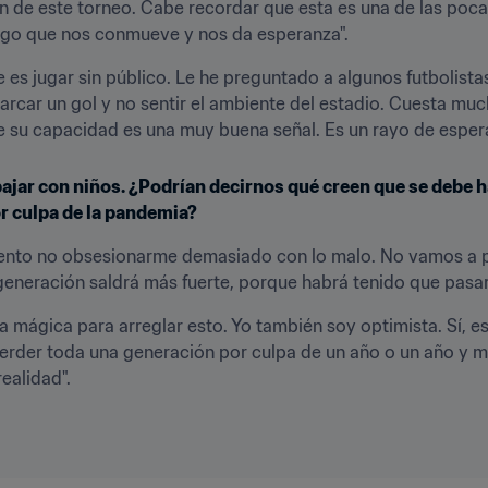
n de este torneo. Cabe recordar que esta es una de las poca
 algo que nos conmueve y nos da esperanza".
es jugar sin público. Le he preguntado a algunos futbolista
rcar un gol y no sentir el ambiente del estadio. Cuesta much
de su capacidad es una muy buena señal. Es un rayo de esper
ajar con niños. ¿Podrían decirnos qué creen que se debe h
or culpa de la pandemia?
ntento no obsesionarme demasiado con lo malo. No vamos a p
 generación saldrá más fuerte, porque habrá tenido que pasar
ta mágica para arreglar esto. Yo también soy optimista. Sí, e
rder toda una generación por culpa de un año o un año y medi
ealidad".