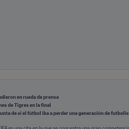
ndieron en rueda de prensa
es de Tigres en la final
nta de si el fútbol iba a perder una generación de futboli
FA es una cita en la que se concentra una gran competencia f