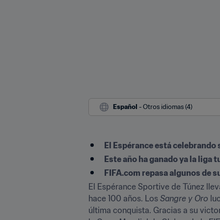
Español
 - Otros idiomas (4)
El Espérance está celebrando 
Este año ha ganado ya la liga 
FIFA.com repasa algunos de su
El Espérance Sportive de Túnez llev
hace 100 años. Los 
Sangre y Oro
 lu
última conquista. Gracias a su victo