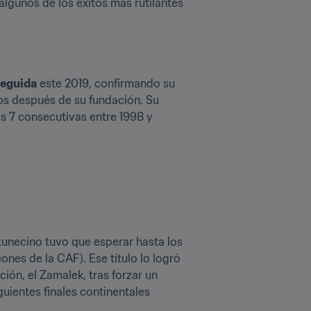
algunos de los éxitos más rutilantes 
seguida
 este 2019, confirmando su 
os después de su fundación. Su 
as 7 consecutivas entre 1998 y 
Aunque el dominio nacional del Espérance empezó a fraguarse en la década de 1940, el grande tunecino tuvo que esperar hasta los 
ones de la CAF). Ese título lo logró 
n, el Zamalek, tras forzar un 
uientes finales continentales 