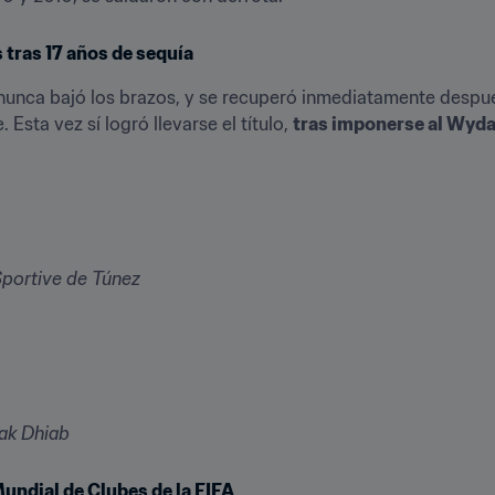
 tras 17 años de sequía
 nunca bajó los brazos, y se recuperó inmediatamente despué
 Esta vez sí logró llevarse el título, 
tras imponerse al Wyd
portive de Túnez
rak Dhiab
undial de Clubes de la FIFA