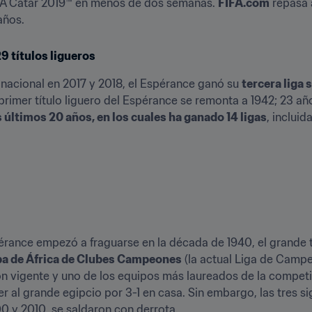
FA Catar 2019™ en menos de dos semanas. 
FIFA.com
 repasa 
años.
9 títulos ligueros
acional en 2017 y 2018, el Espérance ganó su 
tercera liga 
primer título liguero del Espérance se remonta a 1942; 23 añ
s últimos 20 años, en los cuales ha ganado 14 ligas
, incluid
pa de África de Clubes Campeones
 (la actual Liga de Campe
vigente y uno de los equipos más laureados de la competició
r al grande egipcio por 3-1 en casa. Sin embargo, las tres sig
00 y 2010, se saldaron con derrota.