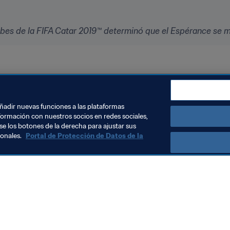
bes de la FIFA Catar 2019™ determinó que el Espérance se me
añadir nuevas funciones a las plataformas
formación con nuestros socios en redes sociales,
se los botones de la derecha para ajustar sus
sonales.
Portal de Protección de Datos de la
Visite también
Todos los temas y las noticias relacionadas con FIFA