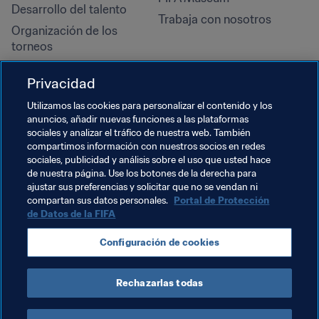
Desarrollo del talento
Trabaja con nosotros
Organización de los 
torneos
Sostenibilidad
Privacidad
Derechos humanos y lucha 
contra la discriminación
Utilizamos las cookies para personalizar el contenido y los
anuncios, añadir nuevas funciones a las plataformas
Salud y atención médica
sociales y analizar el tráfico de nuestra web. También
Iniciativas educativas
compartimos información con nuestros socios en redes
sociales, publicidad y análisis sobre el uso que usted hace
de nuestra página. Use los botones de la derecha para
ajustar sus preferencias y solicitar que no se vendan ni
compartan sus datos personales.
Portal de Protección
de Datos de la FIFA
Configuración de cookies
Rechazarlas todas
TÉRMINOS DE SERVICIO
PORTAL DE PROTECCIÓN DE DATOS DE LA FIFA
DESCÁRGALO
CONFIGURACIÓN DE COOKIES
Copyright © 1994 - 2025 FIFA. Reservados todos los derechos.