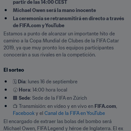
partir de las 14:00 CEST
Michael Owen será la mano inocente
La ceremonia se retransmitirá en directo a través 
de FIFA.com y YouTube
Estamos a punto de alcanzar un importante hito de 
camino a la Copa Mundial de Clubes de la FIFA Catar 
2019, ya que muy pronto los equipos participantes 
conocerán a sus rivales en la competición.
El sorteo
🗓 
Día
: lunes 16 de septiembre
🕢 
Hora
: 14:00 hora local
🏢 
Sede
: Sede de la FIFA en Zúrich
📺 Transmisión: en vídeo y en vivo en 
FIFA.com
, 
Facebook
 y el 
Canal de la FIFA en YouTube
El encargado de extraer las bolas del bombo será 
Michael Owen, FIFA Legend y héroe de Inglaterra. El ex 