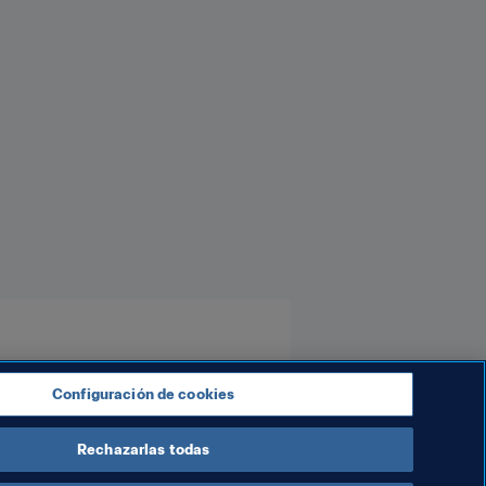
ab Emirates
Uzbekistan
AFC
Configuración de cookies
Rechazarlas todas