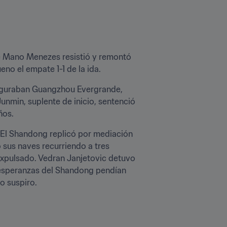
de Mano Menezes resistió y remontó 
no el empate 1-1 de la ida.
 figuraban Guangzhou Evergrande, 
nmin, suplente de inicio, sentenció 
ños.
 El Shandong replicó por mediación 
sus naves recurriendo a tres 
expulsado. Vedran Janjetovic detuvo 
s esperanzas del Shandong pendían 
o suspiro.