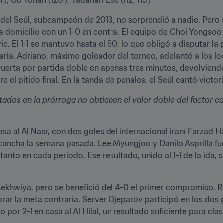
 del Seúl, subcampeón de 2013, no sorprendió a nadie. Pero s
 a domicilio con un 1-0 en contra. El equipo de Choi Yongsoo 
. El 1-1 se mantuvo hasta el 90, lo que obligó a disputar la 
ria. Adriano, máximo goleador del torneo, adelantó a los loca
erta por partida doble en apenas tres minutos, devolviendo as
el pitido final. En la tanda de penales, el Seúl cantó victori
tados en la prórroga no obtienen el valor doble del factor c
asa al Al Nasr, con dos goles del internacional iraní Farzad H
cancha la semana pasada. Lee Myungjoo y Danilo Asprilla fuero
tanto en cada periodo. Ese resultado, unido al 1-1 de la ida, 
 Lekhwiya, pero se benefició del 4-0 el primer compromiso. 
orar la meta contraria. Server Djeparov participó en los dos g
or 2-1 en casa al Al Hilal, un resultado suficiente para clasi