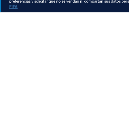
preferencias y solicitar que no se vendan ni compartan sus datos per
FIFA
La labor de la FIFA
Legal
Sistema de traspasos
Fútbol femenino
Promoción del fútbol
Innovación
Desarrollo del talento
Organización de los torneos
Sostenibilidad
Derechos humanos y lucha contra la discriminación
Salud y atención médica