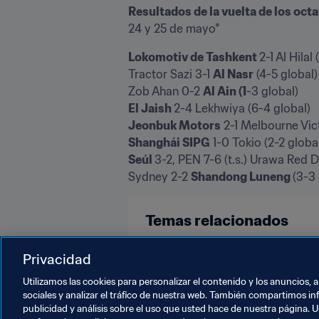
Resultados de la vuelta de los octa
24 y 25 de mayo*
Lokomotiv de Tashkent 
2-1 Al Hilal 
Tractor Sazi 3-1 
Al Nasr
 (4-5 global)

Zob Ahan 0-2 
Al Ain (1
El Jaish 
Jeonbuk Motors
Shanghái SIPG
Seúl 
3-2, PEN 7-6 (t.s.) Urawa Red D
Sydney 2-2 
Shandong Luneng 
(3-3 
Temas relacionados
Australia
China PR
IR Iran
Privacidad
Utilizamos las cookies para personalizar el contenido y los anuncios, 
sociales y analizar el tráfico de nuestra web. También compartimos in
publicidad y análisis sobre el uso que usted hace de nuestra página. U