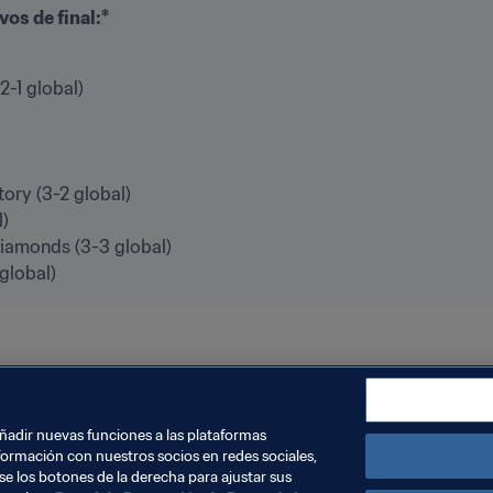
vos de final:*
(2-1 global)

iamonds (3-3 global)

global)
Japan
Korea Republic
Qatar
Saudi Arabia
United Ar
añadir nuevas funciones a las plataformas
formación con nuestros socios en redes sociales,
se los botones de la derecha para ajustar sus