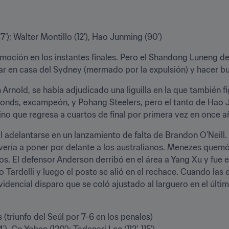
7’); Walter Montillo (12’), Hao Junming (90’)
y emoción en los instantes finales. Pero el Shandong Luneng 
 en casa del Sydney (mermado por la expulsión) y hacer bue
m Arnold, se había adjudicado una liguilla en la que también
onds, excampeón, y Pohang Steelers, pero el tanto de Hao Ju
hino que regresa a cuartos de final por primera vez en once a
 adelantarse en un lanzamiento de falta de Brandon O’Neill.
vería a poner por delante a los australianos. Menezes quemó 
os. El defensor Anderson derribó en el área a Yang Xu y fue 
o Tardelli y luego el poste se alió en el rechace. Cuando la
idencial disparo que se coló ajustado al larguero en el últim
(triunfo del Seúl por 7-6 en los penales)

, Go Yohan (120’); Tadanari Lee (112’, 115’)