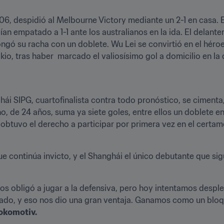
 despidió al Melbourne Victory mediante un 2-1 en casa. Est
ían empatado a 1-1 ante los australianos en la ida. El delante
gó su racha con un doblete. Wu Lei se convirtió en el héroe 
io, tras haber  marcado el valiosísimo gol a domicilio en la d
i SIPG, cuartofinalista contra todo pronóstico, se cimenta, 
ino, de 24 años, suma ya siete goles, entre ellos un doblete e
obtuvo el derecho a participar por primera vez en el certam
e continúa invicto, y el Shanghái el único debutante que sigu
l nos obligó a jugar a la defensiva, pero hoy intentamos despl
rado, y eso nos dio una gran ventaja. Ganamos como un bloq
Lokomotiv.