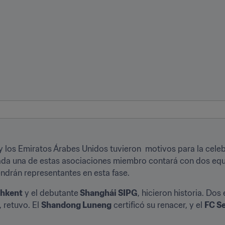
y los Emiratos Árabes Unidos tuvieron  motivos para la celeb
da una de estas asociaciones miembro contará con dos equip
endrán representantes en esta fase.
shkent
 y el debutante
 Shanghái SIPG
, hicieron historia. Do
 retuvo. El 
Shandong Luneng
 certificó su renacer, y el 
FC S