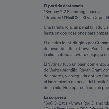
El partido destacado

*
Sydney 2-2 Shandong Luneng

*Brandon O’Neill (3’), Rhyan Grant (4
Una tarjeta roja, un penal fallado 
hasta en dos ocasiones para empatar
El cuadro local, dirigido por Graha
defensor del título, Urawa Red Diam
la eliminatoria a favor del equipo c
El Sydney tuvo un buen comienzo, al
de Walter Montillo. Rhyan Grant vol
delanteros, y enseguida obtuvo frut
el lanzamiento de penal del brasileñ
de un hilo, Hao apareció con un prov
La sorpresa

*
Seúl 3–2 (t.s.) Urawa Red Diamonds 
*Dejan Damjanovic (29’), Adriano (94’)