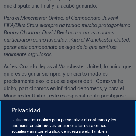
que disputé una final y la acabé ganando. 
Para el Manchester United, el Campeonato Juvenil 
FIFA/Blue Stars siempre ha tenido mucho protagonismo. 
Bobby Charlton, David Beckham y otros muchos 
participaron como juveniles. Para el Manchester United, 
ganar este campeonato es algo de lo que sentirse 
realmente orgullosos.
Así es. Cuando llegas al Manchester United, lo único que 
quieres es ganar siempre, y en cierto modo es 
precisamente eso lo que se espera de ti. Como ya he 
dicho, participamos en infinidad de torneos, y para el 
Manchester United, este es especialmente prestigioso. 
Nos gustaba disputar este torneo porque sabíamos que 
Privacidad
íbamos a medirnos con equipos muy buenos.
Utilizamos las cookies para personalizar el contenido y los
Este año, el FC Basel, para el que trabajas actualmente, 
anuncios, añadir nuevas funciones a las plataformas
participa en el torneo. ¿Qué opciones tiene tu equipo?
sociales y analizar el tráfico de nuestra web. También