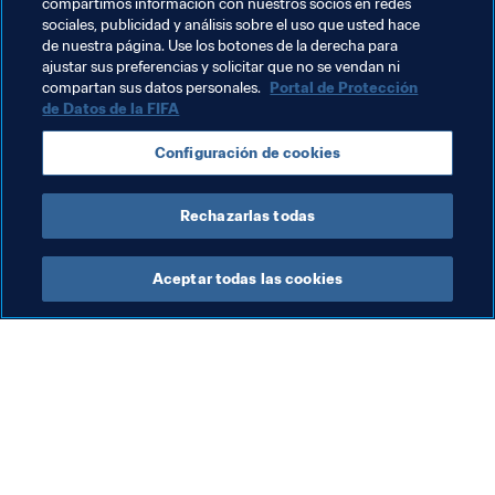
compartimos información con nuestros socios en redes
Estaré allí para ver los partidos. Me alegro de que el FC 
sociales, publicidad y análisis sobre el uso que usted hace
Basel participe en esta edición. Y nuestros juveniles 
de nuestra página. Use los botones de la derecha para
ajustar sus preferencias y solicitar que no se vendan ni
están encantados de poder mostrar todo lo que saben 
compartan sus datos personales.
Portal de Protección
en un escenario internacional. Será la ocasión de 
de Datos de la FIFA
medirnos a clubes de otros países, ya que los partidos 
internacionales son diferentes, como ya sabemos. A ver 
Configuración de cookies
cómo lo hacen nuestros juveniles. La competencia es 
muy dura. 
Rechazarlas todas
Aceptar todas las cookies
La labor de la FIFA
Visite también
Legal
Todos los temas y las 
noticias relacionadas con 
Sistema de traspasos