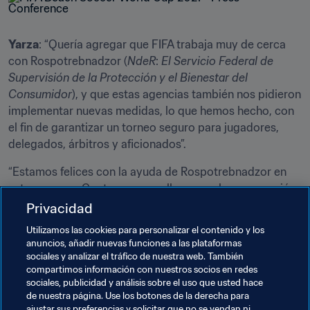
Yarza
: “Quería agregar que FIFA trabaja muy de cerca 
con Rospotrebnadzor (
NdeR
: 
El Servicio Federal de 
Supervisión de la Protección y el Bienestar del 
Consumidor
), y que estas agencias también nos pidieron 
implementar nuevas medidas, lo que hemos hecho, con 
el fin de garantizar un torneo seguro para jugadores, 
delegados, árbitros y aficionados”. 
“Estamos felices con la ayuda de Rospotrebnadzor en 
este proceso. Contamos con ellos y con la cooperación 
de Comité Organizador Local para asegurarnos que el 
Privacidad
torneo sea, como dijo nuestra Secretaria General, un 
Utilizamos las cookies para personalizar el contenido y los
lugar seguro para todos aquellos que deseen disfrutar el 
anuncios, añadir nuevas funciones a las plataformas
beach soccer”. 
sociales y analizar el tráfico de nuestra web. También
compartimos información con nuestros socios en redes
sociales, publicidad y análisis sobre el uso que usted hace
Temas relacionados
de nuestra página. Use los botones de la derecha para
ajustar sus preferencias y solicitar que no se vendan ni