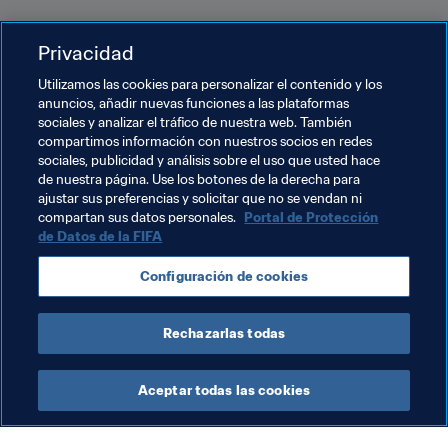
Para adquirir entradas, visite 
es.FIFA.com/tickets
. La 
Privacidad
información sobre las entradas de accesibilidad también 
está disponible 
en línea
. 
Utilizamos las cookies para personalizar el contenido y los
anuncios, añadir nuevas funciones a las plataformas
sociales y analizar el tráfico de nuestra web. También
Temas relacionados
compartimos información con nuestros socios en redes
sociales, publicidad y análisis sobre el uso que usted hace
de nuestra página. Use los botones de la derecha para
Marketing
Organización
ajustar sus preferencias y solicitar que no se vendan ni
compartan sus datos personales.
Portal de Protección
Copa Mundial de Beach Soccer de la FIFA Rusia 
de Datos de la FIFA
2021™
Configuración de cookies
Russia
UEFA
Rechazarlas todas
Aceptar todas las cookies