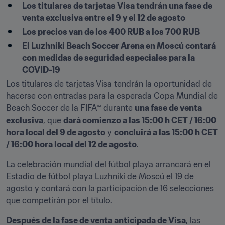
Los titulares de tarjetas Visa tendrán una fase de 
venta exclusiva entre el 9 y el 12 de agosto
Los precios van de los 400 RUB a los 700 RUB
El Luzhniki Beach Soccer Arena en Moscú contará 
con medidas de seguridad especiales para la 
COVID-19
Los titulares de tarjetas Visa tendrán la oportunidad de 
hacerse con entradas para la esperada Copa Mundial de 
Beach Soccer de la FIFA™ durante 
una fase de venta 
exclusiva
, que 
dará comienzo a las 15:00 h CET / 16:00 
hora local del 9 de agosto
 y 
concluirá a las 15:00 h CET 
/ 16:00 hora local del 12 de agosto
.
La celebración mundial del fútbol playa arrancará en el 
Estadio de fútbol playa Luzhnikí de Moscú el 19 de 
agosto y contará con la participación de 16 selecciones 
que competirán por el título.
Después de la fase de venta anticipada de Visa
, las 