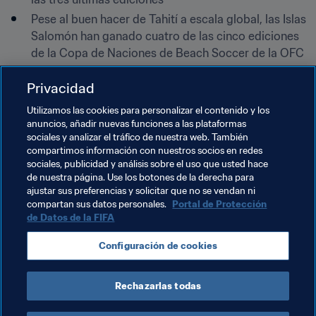
Pese al buen hacer de Tahití a escala global, las Islas 
Salomón han ganado cuatro de las cinco ediciones 
de la Copa de Naciones de Beach Soccer de la OFC
Tahití albergó la edición inaugural de la prueba 
Privacidad
oceánica de 2006 en Temae Beach, ubicada en la 
isla de Moorea (fotografía inferior)
Utilizamos las cookies para personalizar el contenido y los
anuncios, añadir nuevas funciones a las plataformas
sociales y analizar el tráfico de nuestra web. También
compartimos información con nuestros socios en redes
sociales, publicidad y análisis sobre el uso que usted hace
de nuestra página. Use los botones de la derecha para
ajustar sus preferencias y solicitar que no se vendan ni
Temas relacionados
compartan sus datos personales.
Portal de Protección
de Datos de la FIFA
New Caledonia
Solomon Islands
Tahiti
Configuración de cookies
Tonga
Vanuatu
Rechazarlas todas