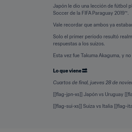
Japón le dio una lección de fútbol p
Soccer de la FIFA Paraguay 2019™.
Vale recordar que ambos ya estaban 
Solo el primer período resultó realm
respuestas a los suizos.
Esta vez fue Takuma Akaguma, y no O
Lo que viene 🔜
Cuartos de final, jueves 28 de novi
[[flag-jpn-xs]] Japón vs Uruguay [[fl
[[flag-sui-xs]] Suiza vs Italia [[flag-it