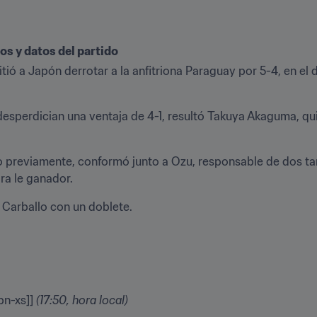
os y datos del partido
itió a Japón derrotar a la anfitriona Paraguay por 5-4, en e
desperdician una ventaja de 4-1, resultó Takuya Akaguma, quie
reviamente, conformó junto a Ozu, responsable de dos tantos
ara le ganador.
 Carballo con un doblete.
pn-xs]] 
(17:50, hora local)