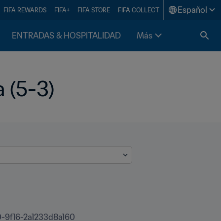
Español
FIFA REWARDS
FIFA+
FIFA STORE
FIFA COLLECT
ENTRADAS & HOSPITALIDAD
Más
a (5-3)
-9f16-2a1233d8a160