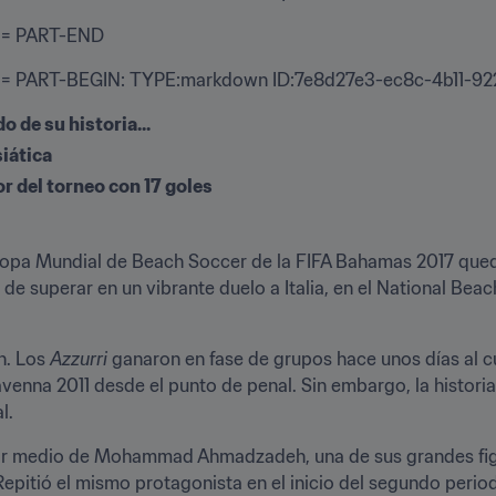
== PART-END
= PART-BEGIN: TYPE:markdown ID:7e8d27e3-ec8c-4b11-92
o de su historia...
siática
r del torneo con 17 goles
a Copa Mundial de Beach Soccer de la FIFA Bahamas 2017 quedó
 de superar en un vibrante duelo a Italia, en el National Bea
. Los 
Azzurri 
ganaron en fase de grupos hace unos días al cu
venna 2011 desde el punto de penal. Sin embargo, la histori
l.
por medio de Mohammad Ahmadzadeh, una de sus grandes figu
epitió el mismo protagonista en el inicio del segundo period