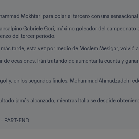
ohammad Mokhtari para colar el tercero con una sensacional 
 transalpino Gabriele Gori, máximo goleador del campeonato a l
ienzo del tercer periodo.
 más tarde, esta vez por medio de Moslem Mesigar, volvió a 
r de ocasiones. Irán tratando de aumentar la cuenta y ganar 
 gol y, en los segundos finales, Mohammad Ahmadzadeh redo
resultado jamás alcanzado, mientras Italia se despide obtenie
== PART-END