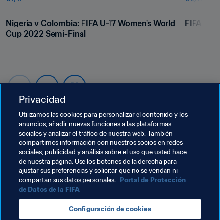
Nigeria v Colombia: FIFA U-17 Women's World 
FIFA U-1
Cup 2022 Semi-Final
Privacidad
Utilizamos las cookies para personalizar el contenido y los
anuncios, añadir nuevas funciones a las plataformas
sociales y analizar el tráfico de nuestra web. También
Temas relacionados
compartimos información con nuestros socios en redes
sociales, publicidad y análisis sobre el uso que usted hace
de nuestra página. Use los botones de la derecha para
Voluntarios
Organización
ajustar sus preferencias y solicitar que no se vendan ni
compartan sus datos personales.
Portal de Protección
Copa Mundial Femenina Sub-17 de la FIFA India 
de Datos de la FIFA
2022™
Configuración de cookies
India
AFC