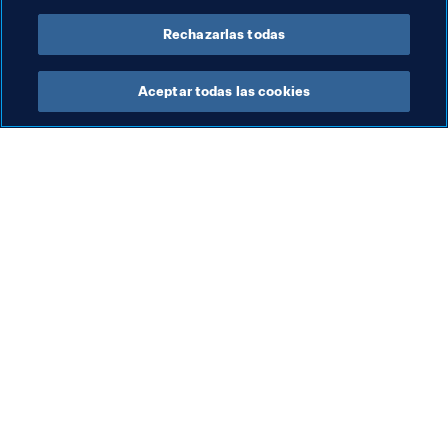
Rechazarlas todas
Aceptar todas las cookies
La labor de la FIFA
Visite también
Legal
Todos los temas y las 
noticias relacionadas con 
Sistema de traspasos
FIFA
Fútbol femenino
Reportes y documentos
Promoción del fútbol
Fundación FIFA
Innovación
FIFA Museum
Desarrollo del talento
Trabaja con nosotros
Organización de los 