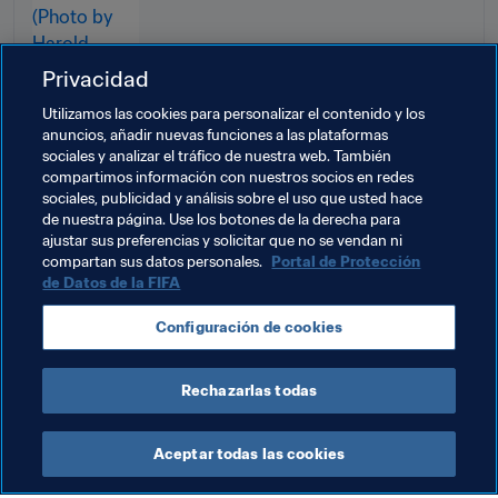
Privacidad
Utilizamos las cookies para personalizar el contenido y los
anuncios, añadir nuevas funciones a las plataformas
sociales y analizar el tráfico de nuestra web. También
compartimos información con nuestros socios en redes
Temas relacionados
sociales, publicidad y análisis sobre el uso que usted hace
de nuestra página. Use los botones de la derecha para
ajustar sus preferencias y solicitar que no se vendan ni
Grupo de Estudio Técnico (GET)
Organización
compartan sus datos personales.
Portal de Protección
de Datos de la FIFA
Copa Mundial de la FIFA Catar 2022™
Qatar
Configuración de cookies
AFC
Rechazarlas todas
Aceptar todas las cookies