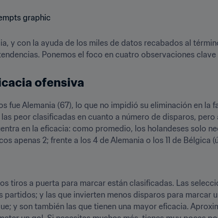
a, y con la ayuda de los miles de datos recabados al térmi
 tendencias. Ponemos el foco en cuatro observaciones clave 
icacia ofensiva
os fue Alemania (67), lo que no impidió su eliminación en la 
 las peor clasificadas en cuanto a número de disparos, pero 
entra en la eficacia: como promedio, los holandeses solo neces
cos apenas 2; frente a los 4 de Alemania o los 11 de Bélgica (
s tiros a puerta para marcar están clasificadas. Las selecci
 partidos; y las que invierten menos disparos para marcar un
que; y son también las que tienen una mayor eficacia. Aprox
 meter un gol. Si necesitas muchos más, tienes muy pocas posi