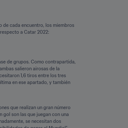
no de cada encuentro, los miembros 
respecto a Catar 2022:
fase de grupos. Como contrapartida, 
ambas salieron airosas de la 
itaron 1,6 tiros entre los tres 
última en ese apartado, y también 
ones que realizan un gran número 
 gol son las que juegan con una 
imadamente, se necesitan dos 
bilidades de ganar el Mundial".  