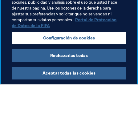
sociales, publicidad y análisis sobre el uso que usted hace
Promoción del fútbol
de nuestra página. Use los botones de la derecha para
ajustar sus preferencias y solicitar que no se vendan ni
Centro de Capacitación de la FIFA
compartan sus datos personales.
Portal de Protección
de Datos de la FIFA
Desarrollo del talento
Organización
Configuración de cookies
Alemania
UEFA
Rechazarlas todas
Aceptar todas las cookies
La labor de la FIFA
Visite también
Legal
Todos los temas y las 
noticias relacionadas con 
Sistema de traspasos
FIFA