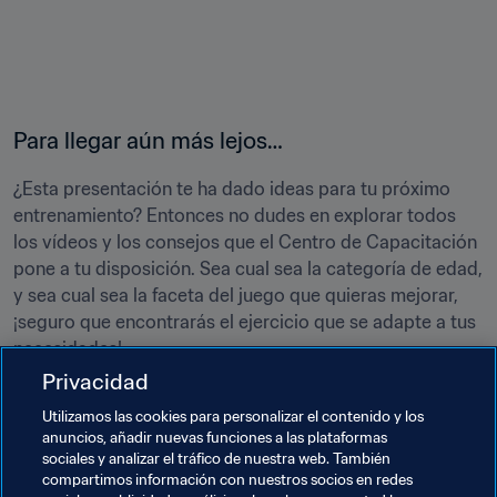
Para llegar aún más lejos…
¿Esta presentación te ha dado ideas para tu próximo 
entrenamiento? Entonces no dudes en explorar todos 
los vídeos y los consejos que el Centro de Capacitación 
pone a tu disposición. Sea cual sea la categoría de edad, 
y sea cual sea la faceta del juego que quieras mejorar, 
¡seguro que encontrarás el ejercicio que se adapte a tus 
necesidades!

Privacidad
La sección de “Entrenamiento” puede consultarse en su 
Utilizamos las cookies para personalizar el contenido y los
totalidad 
AQUÍ
.

anuncios, añadir nuevas funciones a las plataformas
Para saberlo todo sobre el Centro de Capacitación, haz 
sociales y analizar el tráfico de nuestra web. También
clic 
compartimos información con nuestros socios en redes
AQUÍ
. 