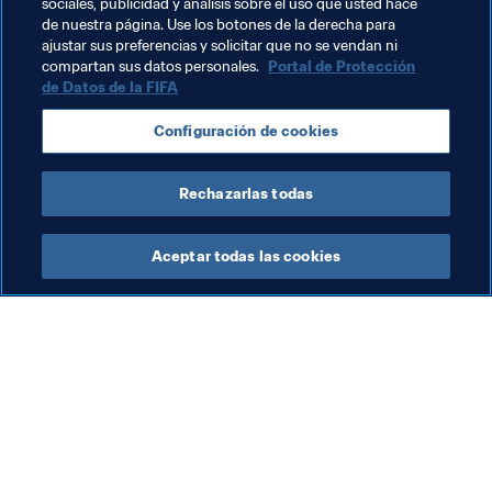
sociales, publicidad y análisis sobre el uso que usted hace
de nuestra página. Use los botones de la derecha para
ajustar sus preferencias y solicitar que no se vendan ni
Temas relacionados
compartan sus datos personales.
Portal de Protección
de Datos de la FIFA
Centro de Capacitación de la FIFA
Configuración de cookies
Desarrollo del talento
Organización
Rechazarlas todas
Aceptar todas las cookies
La labor de la FIFA
Visite también
Legal
Todos los temas y las 
noticias relacionadas con 
Sistema de traspasos
FIFA