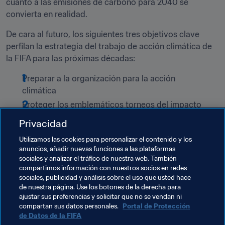
cuanto a las emisiones de carbono para 2040 se 
convierta en realidad.
De cara al futuro, los siguientes tres objetivos clave 
perfilan la estrategia del trabajo de acción climática de 
la FIFA para las próximas décadas:
Preparar a la organización para la acción 
climática
Proteger los emblemáticos torneos del impacto 
negativo del cambio climático
Privacidad
Garantizar un desarrollo del fútbol resistente al 
Utilizamos las cookies para personalizar el contenido y los
cambio climático
anuncios, añadir nuevas funciones a las plataformas
sociales y analizar el tráfico de nuestra web. También
compartimos información con nuestros socios en redes
sociales, publicidad y análisis sobre el uso que usted hace
de nuestra página. Use los botones de la derecha para
ajustar sus preferencias y solicitar que no se vendan ni
Temas relacionados
compartan sus datos personales.
Portal de Protección
de Datos de la FIFA