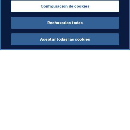
Sustentabilidad
Presidente de la FIFA
Configuración de cookies
Organización
Organización
Rechazarlas todas
Aceptar todas las cookies
La labor de la FIFA
Visite también
Legal
Todos los temas y las 
noticias relacionadas con 
Sistema de traspasos
FIFA
Fútbol femenino
Reportes y documentos
Promoción del fútbol
Fundación FIFA
Innovación
FIFA Museum
Desarrollo del talento