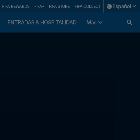
Español
FIFA REWARDS
FIFA+
FIFA STORE
FIFA COLLECT
ENTRADAS & HOSPITALIDAD
Más