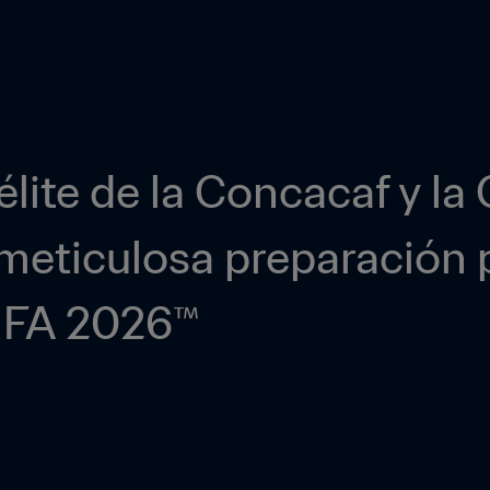
 élite de la Concacaf y 
eticulosa preparación p
FIFA 2026™