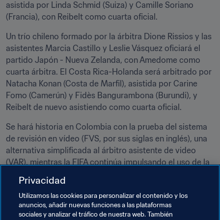
asistida por Linda Schmid (Suiza) y Camille Soriano 
(Francia), con Reibelt como cuarta oficial.
Un trío chileno formado por la árbitra Dione Rissios y las 
asistentes Marcia Castillo y Leslie Vásquez oficiará el 
partido Japón - Nueva Zelanda, con Amedome como 
cuarta árbitra. El Costa Rica-Holanda será arbitrado por 
Natacha Konan (Costa de Marfil), asistida por Carine 
Fomo (Camerún) y Fidès Bangurambona (Burundi), y 
Reibelt de nuevo asistiendo como cuarta oficial.
Se hará historia en Colombia con la prueba del sistema 
de revisión en vídeo (FVS, por sus siglas en inglés), una 
alternativa simplificada al árbitro asistente de video 
(VAR), mientras la FIFA continúa impulsando el uso de la 
tecnología para ayudar a los árbitros.
Privacidad
Utilizamos las cookies para personalizar el contenido y los
anuncios, añadir nuevas funciones a las plataformas
sociales y analizar el tráfico de nuestra web. También