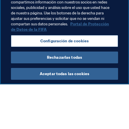
compartimos información con nuestros socios en redes
Temas relacionados
sociales, publicidad y análisis sobre el uso que usted hace
de nuestra página. Use los botones de la derecha para
ajustar sus preferencias y solicitar que no se vendan ni
Arbitraje
Organización
compartan sus datos personales.
Portal de Protección
de Datos de la FIFA
Configuración de cookies
Rechazarlas todas
Refereeing
Aceptar todas las cookies