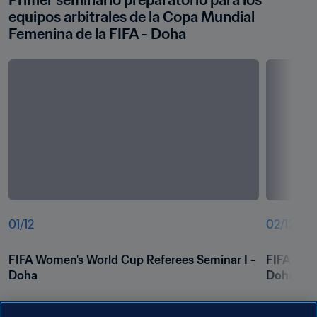
Primer seminario preparatorio para los 
equipos arbitrales de la Copa Mundial 
Femenina de la FIFA - Doha
01
/
12
02
/
12
FIFA Women's World Cup Referees Seminar I - 
FIFA Wome
Doha
Doha