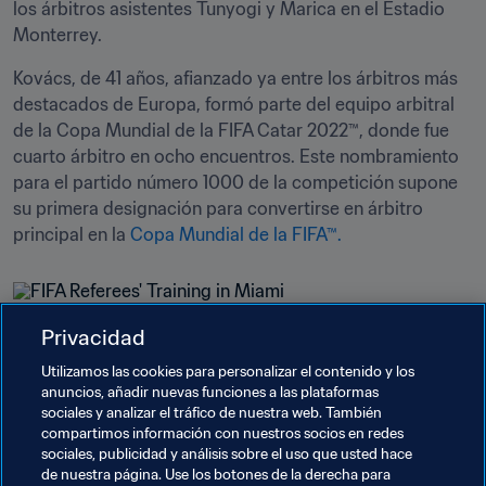
los árbitros asistentes Tunyogi y Marica en el Estadio 
Monterrey.
Kovács, de 41 años, afianzado ya entre los árbitros más 
destacados de Europa, formó parte del equipo arbitral 
de la Copa Mundial de la FIFA Catar 2022™, donde fue 
cuarto árbitro en ocho encuentros. Este nombramiento 
para el partido número 1000 de la competición supone 
su primera designación para convertirse en árbitro 
principal en la 
Copa Mundial de la FIFA™.
Privacidad
Temas relacionados
Utilizamos las cookies para personalizar el contenido y los
anuncios, añadir nuevas funciones a las plataformas
sociales y analizar el tráfico de nuestra web. También
Organización de torneos
Arbitraje
compartimos información con nuestros socios en redes
sociales, publicidad y análisis sobre el uso que usted hace
Copa Mundial de la FIFA 2026™
Romania
de nuestra página. Use los botones de la derecha para