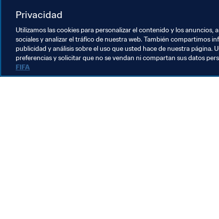
Privacidad
Arbitraje
Utilizamos las cookies para personalizar el contenido y los anuncios, 
sociales y analizar el tráfico de nuestra web. También compartimos in
publicidad y análisis sobre el uso que usted hace de nuestra página. U
preferencias y solicitar que no se vendan ni compartan sus datos per
FIFA
La labor de la FIFA
Legal
Sistema de traspasos
Fútbol femenino
Promoción del fútbol
Innovación
Desarrollo del talento