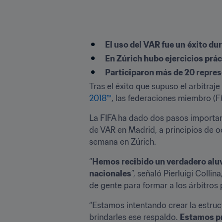
El uso del VAR fue un
éxito du
En Zúrich hubo ejercicios prá
Participaron más de 20 repre
Tras el éxito que supuso el arbitraje
2018™
, las federaciones miembro (F
La FIFA ha dado dos pasos importan
de VAR en Madrid, a principios de o
semana en Zúrich.
“
Hemos recibido un verdadero aluv
nacionales
”, señaló Pierluigi Collin
de gente para formar a los árbitros
“Estamos intentando crear la estru
brindarles ese respaldo. 
Estamos pr