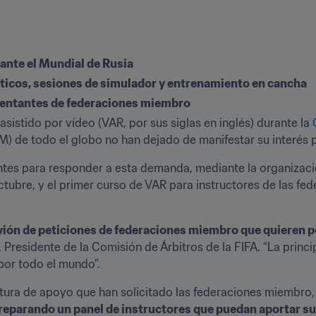
rante el Mundial de Rusia
cticos, sesiones de simulador y entrenamiento en cancha
sentantes de federaciones miembro
 asistido por vídeo (VAR, por sus siglas en inglés) durante la 
M) de todo el globo no han dejado de manifestar su interés 
tes para responder a esta demanda, mediante la organización
ctubre, y el primer curso de VAR para instructores de las fe
ión de peticiones de federaciones miembro que quieren po
a, Presidente de la Comisión de Árbitros de la FIFA. “La princi
 por todo el mundo”.
ctura de apoyo que han solicitado las federaciones miembro
eparando un panel de instructores que puedan aportar su 