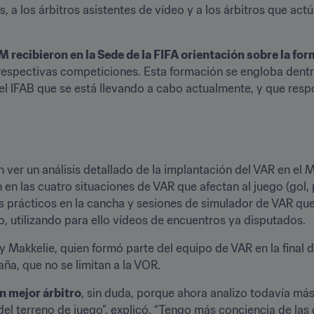
s, a los árbitros asistentes de vídeo y a los árbitros que act
 recibieron en la Sede de la FIFA orientación sobre la fo
 respectivas competiciones. Esta formación se engloba dentr
 el IFAB que se está llevando a cabo actualmente, y que respo
on ver un análisis detallado de la implantación del VAR en el
n las cuatro situaciones de VAR que afectan al juego (gol, pen
ios prácticos en la cancha y sesiones de simulador de VAR que
o, utilizando para ello vídeos de encuentros ya disputados.
y Makkelie, quien formó parte del equipo de VAR en la final d
aña, que no se limitan a la VOR.
n mejor árbitro
, sin duda, porque ahora analizo todavía más 
l terreno de juego”, explicó. “Tengo más conciencia de las 