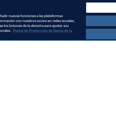
añadir nuevas funciones a las plataformas
formación con nuestros socios en redes sociales,
se los botones de la derecha para ajustar sus
sonales.
Portal de Protección de Datos de la
Visite también
Todos los temas y las noticias relacionadas con FIFA
Reportes y documentos
Fundación FIFA
FIFA Museum
Trabaja con nosotros