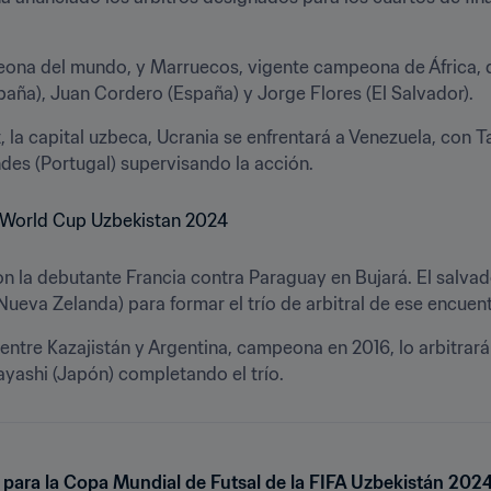
eona del mundo, y Marruecos, vigente campeona de África, q
paña), Juan Cordero (España) y Jorge Flores (El Salvador). 
 la capital uzbeca, Ucrania se enfrentará a Venezuela, con Ta
es (Portugal) supervisando la acción.
n la debutante Francia contra Paraguay en Bujará. El salvad
Nueva Zelanda) para formar el trío de arbitral de ese encuent
, entre Kazajistán y Argentina, campeona en 2016, lo arbitrar
yashi (Japón) completando el trío.
 para la Copa Mundial de Futsal de la FIFA Uzbekistán 202