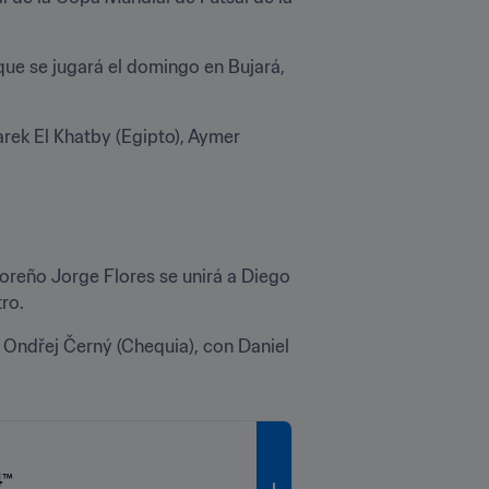
ue se jugará el domingo en Bujará, 
rek El Khatby (Egipto), Aymer 
oreño Jorge Flores se unirá a Diego 
ro. 
á Ondřej Černý (Chequia), con Daniel 
4™