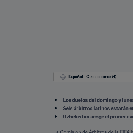
Español
 - Otros idiomas (4)
Los duelos del domingo y lune
Seis árbitros latinos estarán e
Uzbekistán acoge el primer eve
La Comisión de Árbitros de la FIFA h