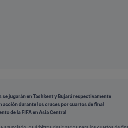
s se jugarán en Tashkent y Bujará respectivamente
n acción durante los cruces por cuartos de final
nto de la FIFA en Asia Central
a anunciado los árbitros designados para los cuartos de fina