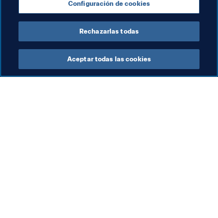
Configuración de cookies
Organización
Rechazarlas todas
Aceptar todas las cookies
La labor de la FIFA
Visite también
Legal
Todos los temas y las 
noticias relacionadas con 
Sistema de traspasos
FIFA
Fútbol femenino
Reportes y documentos
Promoción del fútbol
Fundación FIFA
Innovación
FIFA Museum
Desarrollo del talento
Trabaja con nosotros