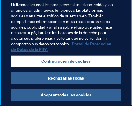
Temas relacionados
Utilizamos las cookies para personalizar el contenido y los
anuncios, añadir nuevas funciones a las plataformas
sociales y analizar el tráfico de nuestra web. También
Presidente de la FIFA
Federaciones miembro
compartimos información con nuestros socios en redes
sociales, publicidad y análisis sobre el uso que usted hace
Organización
Organización
Morocco
de nuestra página. Use los botones de la derecha para
ajustar sus preferencias y solicitar que no se vendan ni
CAF
compartan sus datos personales.
Portal de Protección
de Datos de la FIFA
Configuración de cookies
Rechazarlas todas
Presidente
Aceptar todas las cookies
Presidente de la FIFA
Presidente