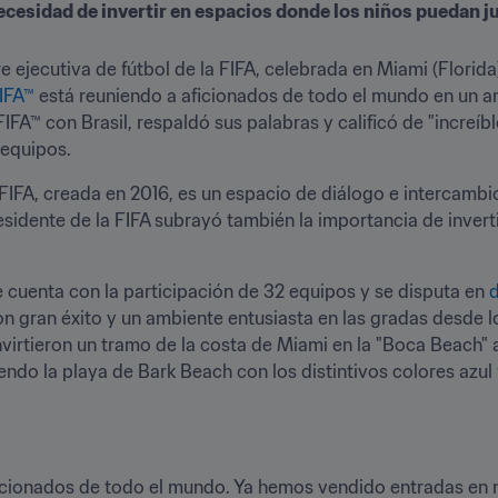
cesidad de invertir en espacios donde los niños puedan ju
 ejecutiva de fútbol de la FIFA, celebrada en Miami (Florida),
IFA™
 está reuniendo a aficionados de todo el mundo en un am
A™ con Brasil, respaldó sus palabras y calificó de "increíbl
 equipos.
FIFA, creada en 2016, es un espacio de diálogo e intercambio
esidente de la FIFA subrayó también la importancia de inverti
e cuenta con la participación de 32 equipos y se disputa en 
d
 gran éxito y un ambiente entusiasta en las gradas desde los
irtieron un tramo de la costa de Miami en la "Boca Beach" an
endo la playa de Bark Beach con los distintivos colores azul 
ficionados de todo el mundo. Ya hemos vendido entradas en má