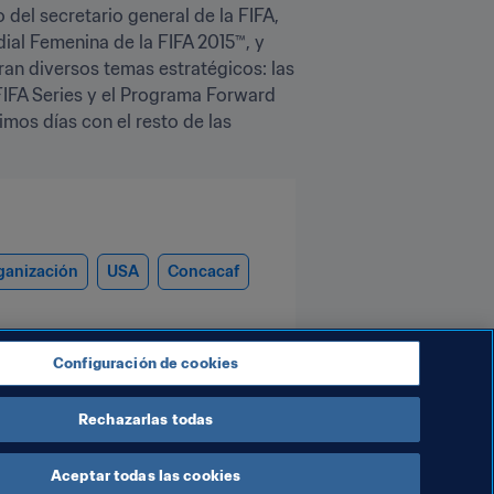
el secretario general de la FIFA, 
al Femenina de la FIFA 2015™, y 
an diversos temas estratégicos: las 
FIFA Series y el Programa Forward 
mos días con el resto de las 
ganización
USA
Concacaf
Configuración de cookies
Rechazarlas todas
Aceptar todas las cookies