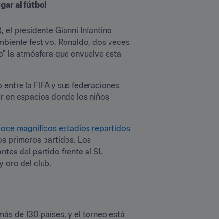
gar al fútbol
 el presidente Gianni Infantino 
biente festivo. Ronaldo, dos veces 
e" la atmósfera que envuelve esta 
 entre la FIFA y sus federaciones 
r en espacios donde los niños 
oce magníficos estadios repartidos 
 primeros partidos. Los  
tes del partido frente al SL 
y oro del club.
s de 130 países, y el torneo está 