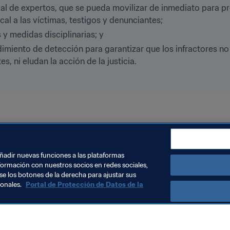
al de expertos, que se pueda movilizar de inmediato para pr
al a las víctimas, testigos y denunciantes;
 y medidas disciplinarias; y
imiento de detección para garantizar que los infractores no
es, ni eludan la acción de la justicia.
ción
añadir nuevas funciones a las plataformas
formación con nuestros socios en redes sociales,
se los botones de la derecha para ajustar sus
sonales.
Portal de Protección de Datos de la