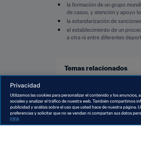
la formación de un grupo mundi
de casos, y atención y apoyo loc
la estandarización de sanciones
el establecimiento de un proced
a otra ni entre diferentes deport
Temas relacionados
Privacidad
Presidente de la FIFA
Organiza
Utilizamos las cookies para personalizar el contenido y los anuncios, 
sociales y analizar el tráfico de nuestra web. También compartimos in
publicidad y análisis sobre el uso que usted hace de nuestra página. U
preferencias y solicitar que no se vendan ni compartan sus datos per
FIFA