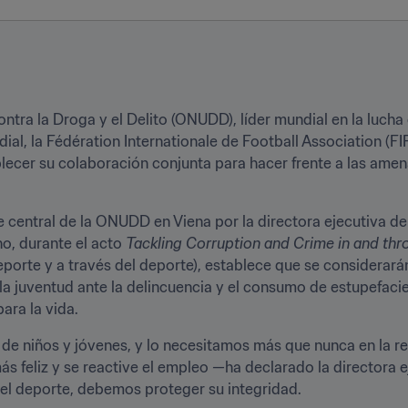
ntra la Droga y el Delito (ONUDD), líder mundial en la lucha c
dial, la Fédération Internationale de Football Association (
ecer su colaboración conjunta para hacer frente a las amena
central de la ONUDD en Viena por la directora ejecutiva de 
no, durante el acto 
Tackling Corruption and Crime in and thr
eporte y a través del deporte), establece que se considerará
 la juventud ante la delincuencia y el consumo de estupefacie
ara la vida.
o de niños y jóvenes, y lo necesitamos más que nunca en la r
ás feliz y se reactive el empleo —ha declarado la director
del deporte, debemos proteger su integridad.