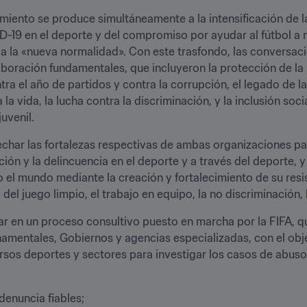
ento se produce simultáneamente a la intensificación de las 
-19 en el deporte y del compromiso por ayudar al fútbol a re
a la «nueva normalidad». Con este trasfondo, las conversaci
boración fundamentales, que incluyeron la protección de la i
ontra el año de partidos y contra la corrupción, el legado de 
la vida, la lucha contra la discriminación, y la inclusión socia
uvenil.
har las fortalezas respectivas de ambas organizaciones para
ión y la delincuencia en el deporte y a través del deporte, y 
o el mundo mediante la creación y fortalecimiento de su resist
del juego limpio, el trabajo en equipo, la no discriminación, l
en un proceso consultivo puesto en marcha por la FIFA, qu
amentales, Gobiernos y agencias especializadas, con el obje
rsos deportes y sectores para investigar los casos de abusos
denuncia fiables;