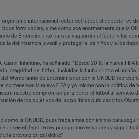
 organismo internacional rector del fútbol, el deporte rey de
aliados formidables, y me complace enormemente que la ONU
ndo de Entendimiento para salvaguardar el fútbol y las comp
 la delincuencia juvenil y proteger a los niños y a los deport
FA, Gianni Infantino, ha señalado: "Desde 2016, la nueva FIFA
a integridad del fútbol, incluidas la lucha contra el amaño d
hoy del Memorando de Entendimiento con la ONUDD representa
 mantenemos la nueva FIFA y yo mismo con la política de tol
estra nuestro compromiso para poner el fútbol al servicio de
ución de los objetivos de las políticas públicas y los Objeti
io como la ONUDD, pues trabajamos con ahínco para seguir fo
que posee el deporte rey para promover valores y capacitacio
 y la prevención del delito".