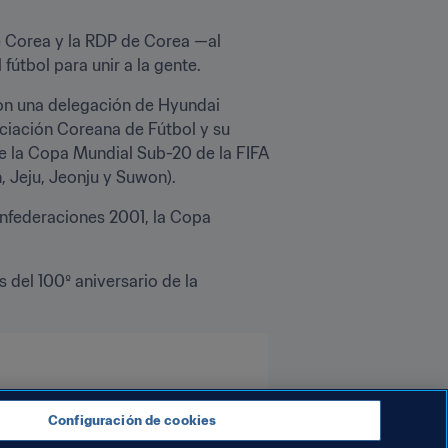
e Corea y la RDP de Corea —al 
útbol para unir a la gente.
con una delegación de Hyundai 
iación Coreana de Fútbol y su 
e la Copa Mundial Sub-20 de la FIFA 
, Jeju, Jeonju y Suwon).
nfederaciones 2001, la Copa 
 del 100º aniversario de la 
Configuración de cookies