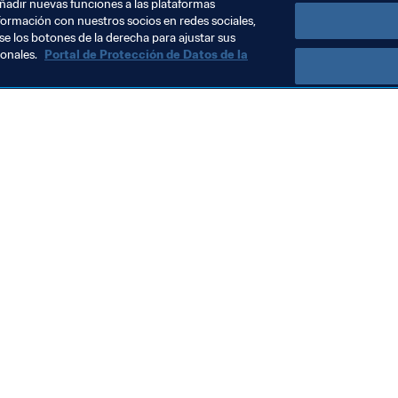
añadir nuevas funciones a las plataformas
formación con nuestros socios en redes sociales,
se los botones de la derecha para ajustar sus
sonales.
Portal de Protección de Datos de la
Visite también
Todos los temas y las noticias relacionadas con FIFA
Reportes y documentos
Fundación FIFA
FIFA Museum
Trabaja con nosotros