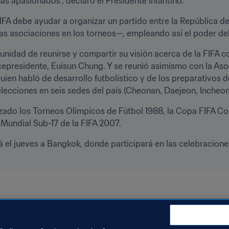
as apasionados”, declaró el Presidente Infantino.
IFA debe ayudar a organizar un partido entre la República d
 asociaciones en los torneos—, empleando así el poder del f
tunidad de reunirse y compartir su visión acerca de la FIFA 
presidente, Euisun Chung.‎ Y se reunió asimismo con la Asoc
en habló de desarrollo futbolístico y de los preparativos d
elecciones en seis sedes del país (Cheonan, Daejeon, Incheon
zado los Torneos Olímpicos de Fútbol 1988, la Copa FIFA Co
Mundial Sub-17 de la FIFA 2007.
á el jueves a Bangkok, donde participará en las celebraciones
ción
Korea Republic
AFC