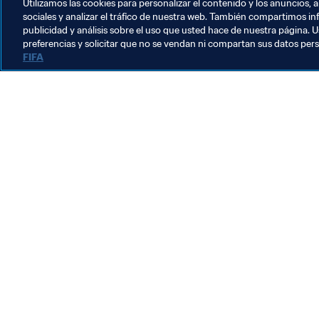
Utilizamos las cookies para personalizar el contenido y los anuncios, 
sociales y analizar el tráfico de nuestra web. También compartimos in
publicidad y análisis sobre el uso que usted hace de nuestra página. U
preferencias y solicitar que no se vendan ni compartan sus datos per
FIFA
La labor de la FIFA
Legal
Sistema de traspasos
Fútbol femenino
Promoción del fútbol
Innovación
Desarrollo del talento
Organización de los torneos
Sostenibilidad