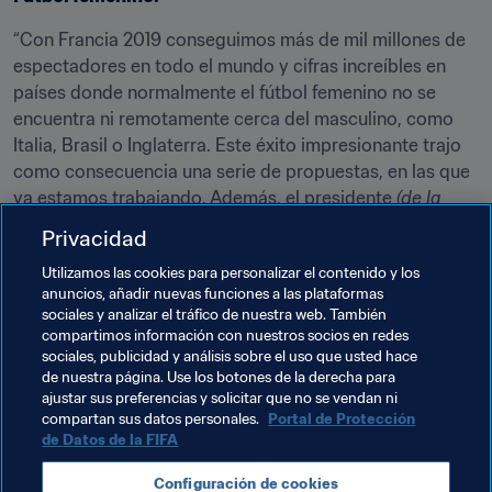
“Con Francia 2019 conseguimos más de mil millones de 
espectadores en todo el mundo y cifras increíbles en 
países donde normalmente el fútbol femenino no se 
encuentra ni remotamente cerca del masculino, como 
Italia, Brasil o Inglaterra. Este éxito impresionante trajo 
como consecuencia una serie de propuestas, en las que 
ya estamos trabajando. Además, el presidente 
(de la 
Federación Francesa de Fútbol)
(Noël)
 Le Graët planteó 
Privacidad
una idea que pasó un tanto inadvertida: la de jugar la 
Utilizamos las cookies para personalizar el contenido y los
Copa Mundial Femenina de la FIFA™ cada dos años en 
anuncios, añadir nuevas funciones a las plataformas
lugar de cada cuatro. Esto generaría beneficios y un 
sociales y analizar el tráfico de nuestra web. También
impulso que se ajustaría exactamente a lo que el fútbol 
compartimos información con nuestros socios en redes
femenino necesita en estos momentos. Debemos 
sociales, publicidad y análisis sobre el uso que usted hace
de nuestra página. Use los botones de la derecha para
presentar esta propuesta a debate”.
ajustar sus preferencias y solicitar que no se vendan ni
compartan sus datos personales.
Portal de Protección
de Datos de la FIFA
Temas relacionados
Configuración de cookies