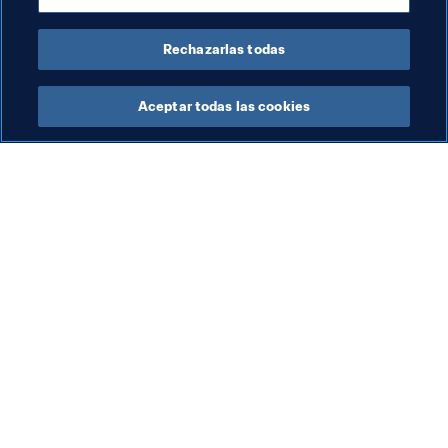
Presidente de la FIFA
Organización
Rechazarlas todas
Aceptar todas las cookies
La labor de la FIFA
Visite también
Legal
Todos los temas y las 
noticias relacionadas con 
Sistema de traspasos
FIFA
Fútbol femenino
Reportes y documentos
Promoción del fútbol
Fundación FIFA
Innovación
FIFA Museum
Desarrollo del talento
Trabaja con nosotros
Organización de los 