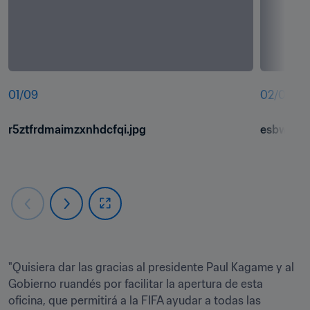
01
/
09
02
/
09
r5ztfrdmaimzxnhdcfqi.jpg
esbw9qj8
"Quisiera dar las gracias al presidente Paul Kagame y al 
Gobierno ruandés por facilitar la apertura de esta 
oficina, que permitirá a la FIFA ayudar a todas las 