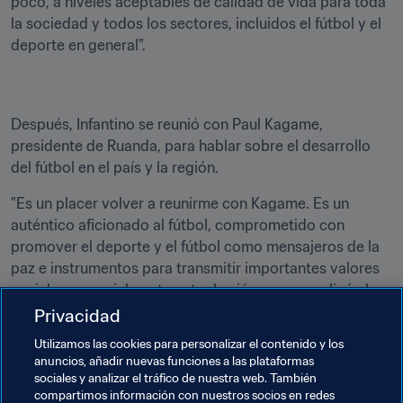
poco, a niveles aceptables de calidad de vida para toda 
la sociedad y todos los sectores, incluidos el fútbol y el 
deporte en general".
Después, Infantino se reunió con Paul Kagame, 
presidente de Ruanda, para hablar sobre el desarrollo 
del fútbol en el país y la región.
"Es un placer volver a reunirme con Kagame. Es un 
auténtico aficionado al fútbol, comprometido con 
promover el deporte y el fútbol como mensajeros de la 
paz e instrumentos para transmitir importantes valores 
sociales, especialmente entre los jóvenes —explicó el 
presidente de la FIFA—. En la FIFA también apreciamos el 
Privacidad
apoyo del Gobierno ruandés a la FERWAFA y al fútbol 
Utilizamos las cookies para personalizar el contenido y los
nacional. Está contribuyendo a establecer unas bases 
anuncios, añadir nuevas funciones a las plataformas
sólidas para que el fútbol ruandés prospere".
sociales y analizar el tráfico de nuestra web. También
compartimos información con nuestros socios en redes