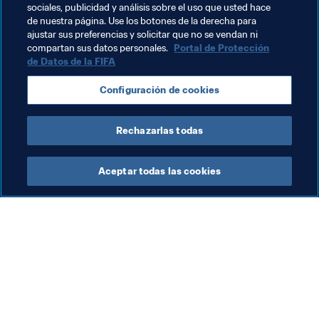
sociales, publicidad y análisis sobre el uso que usted hace
de nuestra página. Use los botones de la derecha para
ajustar sus preferencias y solicitar que no se vendan ni
compartan sus datos personales.
Portal de Protección
de Datos de la FIFA
Temas relacionados
Configuración de cookies
Presidente de la FIFA
Organización
Rwanda
Rechazarlas todas
Aceptar todas las cookies
La labor de la FIFA
Visite también
Legal
Todos los temas y las 
noticias relacionadas con 
Sistema de traspasos
FIFA