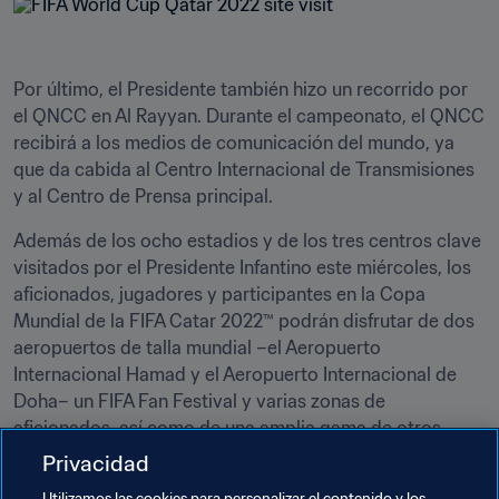
Por último, el Presidente también hizo un recorrido por 
el QNCC en Al Rayyan. Durante el campeonato, el QNCC 
recibirá a los medios de comunicación del mundo, ya 
que da cabida al Centro Internacional de Transmisiones 
y al Centro de Prensa principal.
Además de los ocho estadios y de los tres centros clave 
visitados por el Presidente Infantino este miércoles, los 
aficionados, jugadores y participantes en la Copa 
Mundial de la FIFA Catar 2022™ podrán disfrutar de dos 
aeropuertos de talla mundial –el Aeropuerto 
Internacional Hamad y el Aeropuerto Internacional de 
Doha– un FIFA Fan Festival y varias zonas de 
aficionados, así como de una amplia gama de otros 
servicios de ocio y entretenimiento.
Privacidad
Utilizamos las cookies para personalizar el contenido y los