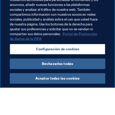
anuncios, añadir nuevas funciones a las plataformas
Temas relacionados
sociales y analizar el tráfico de nuestra web. También
compartimos información con nuestros socios en redes
sociales, publicidad y análisis sobre el uso que usted hace
Presidente de la FIFA
Organización
de nuestra página. Use los botones de la derecha para
ajustar sus preferencias y solicitar que no se vendan ni
Organización
compartan sus datos personales.
Portal de Protección
de Datos de la FIFA
Copa Mundial de la FIFA Catar 2022™
Qatar
Configuración de cookies
AFC
Rechazarlas todas
Aceptar todas las cookies
La labor de la FIFA
Visite también