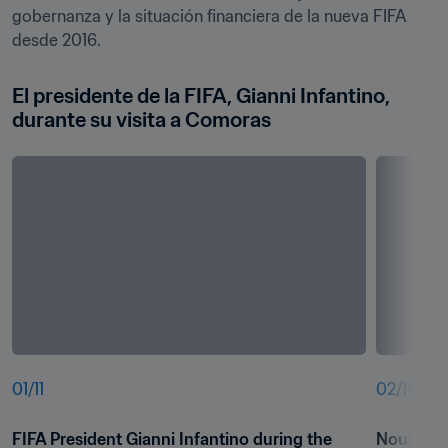
gobernanza y la situación financiera de la nueva FIFA 
El presidente de la FIFA, Gianni Infantino, 
durante su visita a Comoras
01
/
11
02
/
11
FIFA President Gianni Infantino during the 
Nour El F