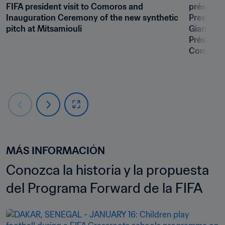
FIFA president visit to Comoros and 
président
Inauguration Ceremony of the new synthetic 
President 
pitch at Mitsamiouli 
Gianni In
Président
Comores
MÁS INFORMACIÓN
Conozca la historia y la propuesta 
del Programa Forward de la FIFA