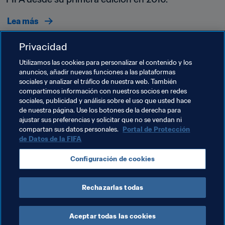
Lea más
Privacidad
Utilizamos las cookies para personalizar el contenido y los
anuncios, añadir nuevas funciones a las plataformas
sociales y analizar el tráfico de nuestra web. También
compartimos información con nuestros socios en redes
Temas relacionados
sociales, publicidad y análisis sobre el uso que usted hace
de nuestra página. Use los botones de la derecha para
ajustar sus preferencias y solicitar que no se vendan ni
Programa Forward de la FIFA
compartan sus datos personales.
Portal de Protección
de Datos de la FIFA
Presidente de la FIFA
Organización
Configuración de cookies
Organización
Comoros
CAF
Rechazarlas todas
Aceptar todas las cookies