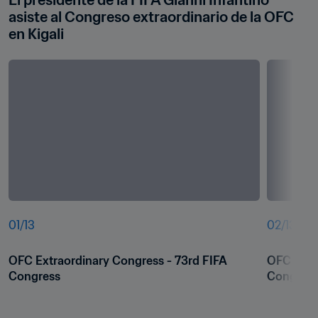
El presidente de la FIFA Gianni Infantino 
asiste al Congreso extraordinario de la OFC 
en Kigali
01
/
13
02
/
13
OFC Extraordinary Congress - 73rd FIFA 
OFC Extra
Congress
Congres