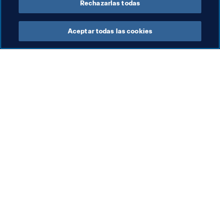
Rechazarlas todas
Aceptar todas las cookies
La labor de la FIFA
Visite también
Legal
Todos los temas y las 
noticias relacionadas con 
Sistema de traspasos
FIFA
Fútbol femenino
Reportes y documentos
Promoción del fútbol
Fundación FIFA
Innovación
FIFA Museum
Desarrollo del talento
Trabaja con nosotros
Organización de los 
torneos