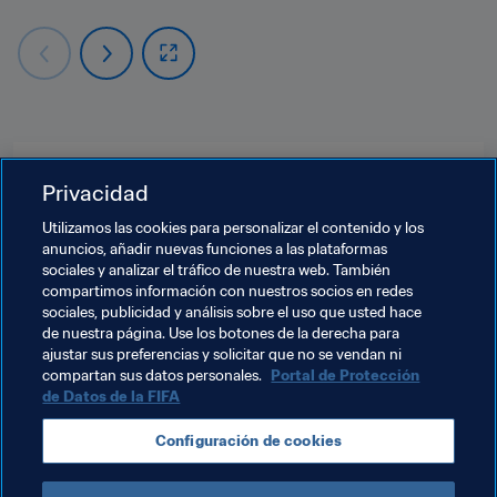
Temas relacionados
Privacidad
Utilizamos las cookies para personalizar el contenido y los
Presidente de la FIFA
Organización
anuncios, añadir nuevas funciones a las plataformas
sociales y analizar el tráfico de nuestra web. También
Organización
OFC
New Zealand
compartimos información con nuestros socios en redes
sociales, publicidad y análisis sobre el uso que usted hace
Solomon Islands
Tahiti
Cook Islands
de nuestra página. Use los botones de la derecha para
ajustar sus preferencias y solicitar que no se vendan ni
American Samoa
Samoa
Fiji
compartan sus datos personales.
Portal de Protección
de Datos de la FIFA
Papua New Guinea
Vanuatu
New Caledonia
Configuración de cookies
Tonga