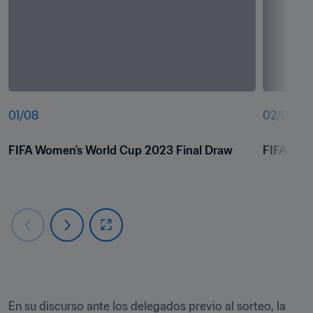
01
/
08
02
/
08
FIFA Women's World Cup 2023 Final Draw
FIFA Wom
En su discurso ante los delegados previo al sorteo, la 