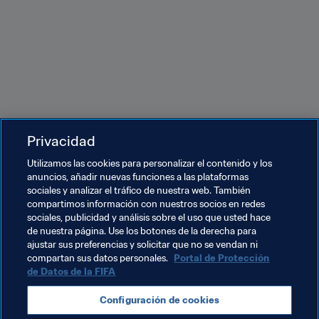
Privacidad
Utilizamos las cookies para personalizar el contenido y los
anuncios, añadir nuevas funciones a las plataformas
Temas relacionados
sociales y analizar el tráfico de nuestra web. También
compartimos información con nuestros socios en redes
sociales, publicidad y análisis sobre el uso que usted hace
Presidente de la FIFA
Organización
de nuestra página. Use los botones de la derecha para
ajustar sus preferencias y solicitar que no se vendan ni
Organización
compartan sus datos personales.
Portal de Protección
de Datos de la FIFA
Copa Mundial Femenina de la FIFA 2023™
Configuración de cookies
New Zealand
OFC
Australia
AFC