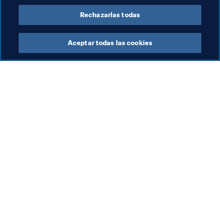
Rechazarlas todas
Aceptar todas las cookies
La labor de la FIFA
Visite también
Legal
Todos los temas y las 
noticias relacionadas con 
Sistema de traspasos
FIFA
Fútbol femenino
Reportes y documentos
Promoción del fútbol
Fundación FIFA
Innovación
FIFA Museum
Desarrollo del talento
Trabaja con nosotros
Organización de los 
torneos